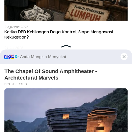
3 Agustus 2026
Ketika DPR Kehilangan Daya Kontrol, Siapa Mengawasi
Kekuasaan?
21 Juli 2026
Tiga Agenda Penentu Masa Depan Aceh
25 Juni 2026
Renja Aceh Besar 2027; Saatnya Berpihak pada Ekonomi
Rakyat
17 Juni 2026
Ketika Nama Kucing Lebih Penting daripada Kasus Korupsi
Triliunan
11 Juni 2026
Banda Aceh Jangan Terjebak Pembangunan Simbolik
9 Juni 2026
Tol Sibanceh; Jalan Mulus yang Mematikan Ekonomi Saree