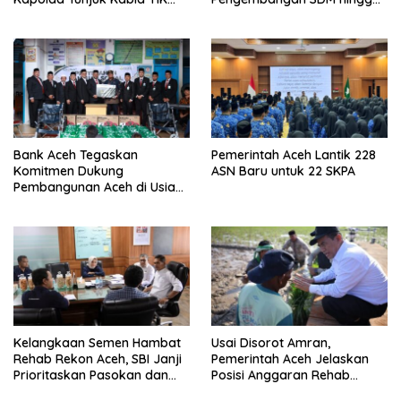
Jadi Plt
Dukungan Asrama
Mahasiswa
Bank Aceh Tegaskan
Pemerintah Aceh Lantik 228
Komitmen Dukung
ASN Baru untuk 22 SKPA
Pembangunan Aceh di Usia
ke-53
Kelangkaan Semen Hambat
Usai Disorot Amran,
Rehab Rekon Aceh, SBI Janji
Pemerintah Aceh Jelaskan
Prioritaskan Pasokan dan
Posisi Anggaran Rehab
Stabilkan Harga
Sawah Rp2,5 Triliun