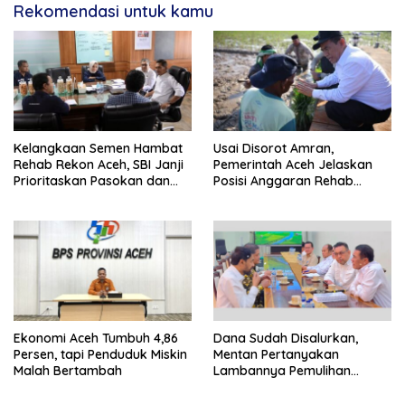
Rekomendasi untuk kamu
Kelangkaan Semen Hambat
Usai Disorot Amran,
Rehab Rekon Aceh, SBI Janji
Pemerintah Aceh Jelaskan
Prioritaskan Pasokan dan
Posisi Anggaran Rehab
Stabilkan Harga
Sawah Rp2,5 Triliun
Ekonomi Aceh Tumbuh 4,86
Dana Sudah Disalurkan,
Persen, tapi Penduduk Miskin
Mentan Pertanyakan
Malah Bertambah
Lambannya Pemulihan
Sawah Korban Bencana di
Aceh