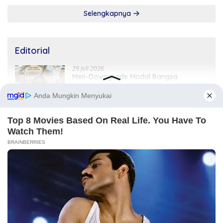
Selengkapnya
Editorial
29 Juli 2026
Men-Downgrade Modal Bangsa
18 Juni 2026
Janji Kampanye bukan Kitab Suci yang
tidak Boleh Diganggu Gugat
16 Juni 2026
Audiensi Gibran dan Pelemahan
Sistimatis Gerakan Mahasiswa
Selengkapnya