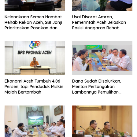
Kelangkaan Semen Hambat
Usai Disorot Amran,
Rehab Rekon Aceh, SBI Janji
Pemerintah Aceh Jelaskan
Prioritaskan Pasokan dan
Posisi Anggaran Rehab
Stabilkan Harga
Sawah Rp2,5 Triliun
Ekonomi Aceh Tumbuh 4,86
Dana Sudah Disalurkan,
Persen, tapi Penduduk Miskin
Mentan Pertanyakan
Malah Bertambah
Lambannya Pemulihan
Sawah Korban Bencana di
Aceh