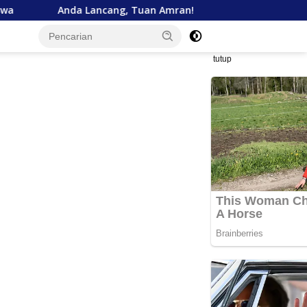
a Lancang, Tuan Amran!
Bank Aceh Tegaskan Komitmen
tutup