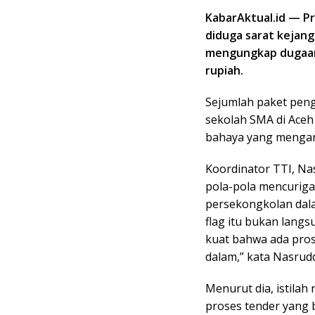
KabarAktual.id — P
diduga sarat kejang
mengungkap dugaan 
rupiah.
Sejumlah paket peng
sekolah SMA di Aceh
bahaya yang mengara
Koordinator TTI, N
pola-pola mencurigak
persekongkolan dal
flag itu bukan langs
kuat bahwa ada pros
dalam,” kata Nasrudd
Menurut dia, istilah
proses tender yang 