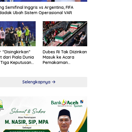
ng Semifinal Inggris vs Argentina, FIFA
adak Ubah Sistem Operasional VAR
r “Disingkirkan”
Dubes RI Tak Diizinkan
t dari Piala Dunia
Masuk ke Acara
 Tiga Keputusan
Pemakaman
roversial
Khamenei
Selengkapnya