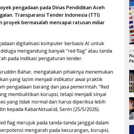
royek pengadaan pada Dinas Pendidikan Aceh
galan. Transparansi Tender Indonesia (TTI)
proyek bermasalah mencapai ratusan miliar
adaan digitalisasi komputer berbasis AI untuk
 diduga mengandung banyak “red flag” atau tanda
2 
Ru
h pada indikasi pengaturan tender.
Pe
asruddin Bahar, mengatakan pihaknya menemukan
an yang lazim menjadi indikator awal praktik
am pengadaan barang dan jasa pemerintah. “Red
ung membuktikan korupsi, tetapi menjadi sinyal
es yang tidak normal dan harus diperiksa lebih
in kepada KabarAktual.id, Senin (25/5/2026).
 red flag merujuk pada tanda-tanda janggal dalam
berpotensi mengarah pada kecurangan, korupsi,