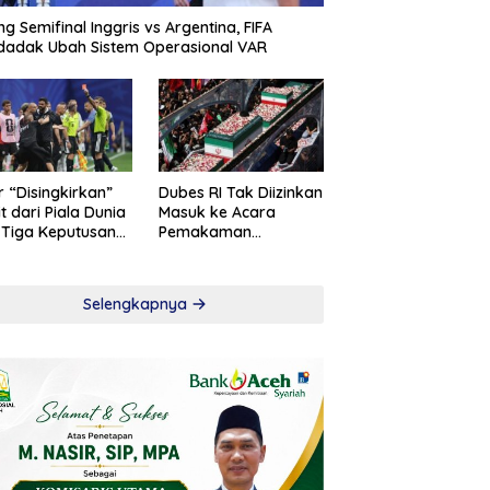
ng Semifinal Inggris vs Argentina, FIFA
adak Ubah Sistem Operasional VAR
r “Disingkirkan”
Dubes RI Tak Diizinkan
t dari Piala Dunia
Masuk ke Acara
 Tiga Keputusan
Pemakaman
roversial
Khamenei
Selengkapnya