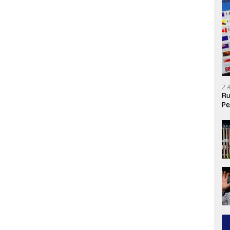
2 
Ru
Pe