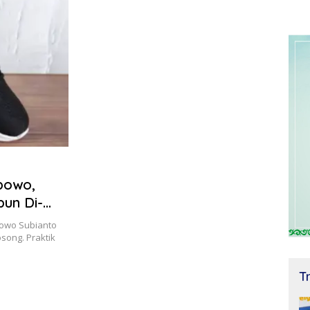
abowo,
pun Di-
bowo Subianto
song. Praktik
T