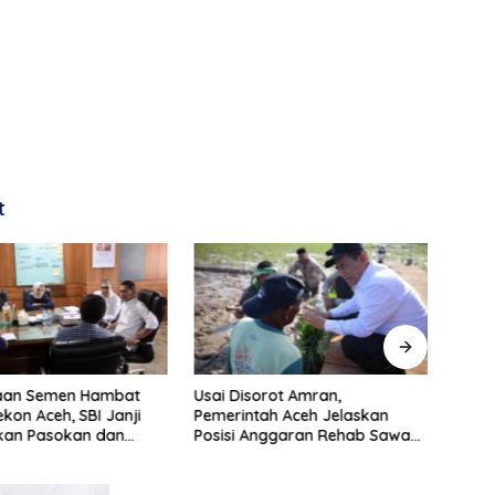
t
aan Semen Hambat
Usai Disorot Amran,
Ekon
kon Aceh, SBI Janji
Pemerintah Aceh Jelaskan
Perse
skan Pasokan dan
Posisi Anggaran Rehab Sawah
Mala
n Harga
Rp2,5 Triliun