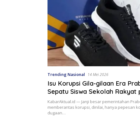
Trending Nasional
14 Mei 2026
Isu Korupsi Gila-gilaan Era Pr
Sepatu Siswa Sekolah Rakyat 
mark Up
KabarAktual.id — Janji besar pemerintahan Pra
memberantas korupsi, dinilai, hanya pepesan ko
dugaan…