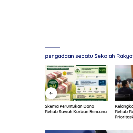
pengadaan sepatu Sekolah Rakya
Aceh Lantik 228
Skema Peruntukan Dana
Kelangk
tuk 22 SKPA
Rehab Sawah Korban Bencana
Rehab Re
Priorita
Stabilka