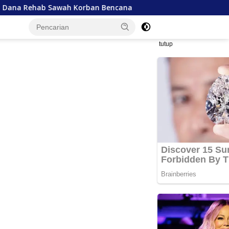
wah Korban Bencana
Kelangkaan Semen Hambat Rehab Re
tutup