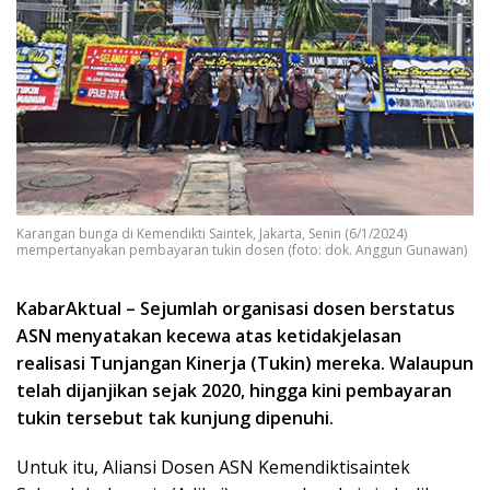
Karangan bunga di Kemendikti Saintek, Jakarta, Senin (6/1/2024)
mempertanyakan pembayaran tukin dosen (foto: dok. Anggun Gunawan)
KabarAktual – Sejumlah organisasi dosen berstatus
ASN menyatakan kecewa atas ketidakjelasan
realisasi Tunjangan Kinerja (Tukin) mereka. Walaupun
telah dijanjikan sejak 2020, hingga kini pembayaran
tukin tersebut tak kunjung dipenuhi.
Untuk itu, Aliansi Dosen ASN Kemendiktisaintek