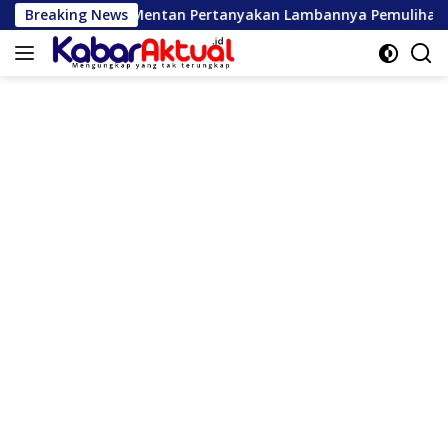
Langsung
n Pertanyakan Lambannya Pemulihan Sawah Korban Bencana di
Breaking News
ke
konten