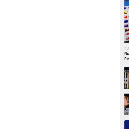
2 
Ru
Pe