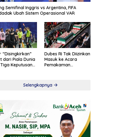
ng Semifinal Inggris vs Argentina, FIFA
adak Ubah Sistem Operasional VAR
r “Disingkirkan”
Dubes RI Tak Diizinkan
t dari Piala Dunia
Masuk ke Acara
 Tiga Keputusan
Pemakaman
roversial
Khamenei
Selengkapnya