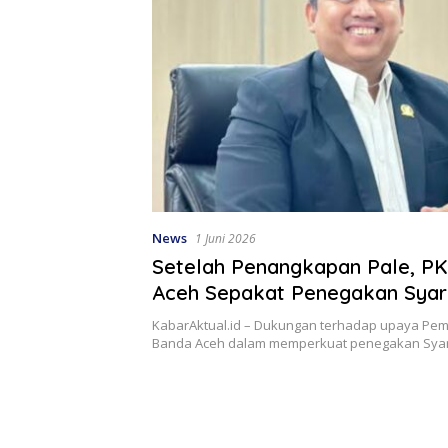
News
1 Juni 2026
Setelah Penangkapan Pale, P
Aceh Sepakat Penegakan Syari
Secara Terintegrasi
KabarAktual.id – Dukungan terhadap upaya Pem
Banda Aceh dalam memperkuat penegakan Syari