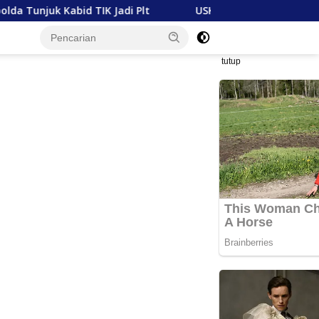
 TIK Jadi Plt
USK dan Mubadala Energy Jajaki Kerja 
tutup