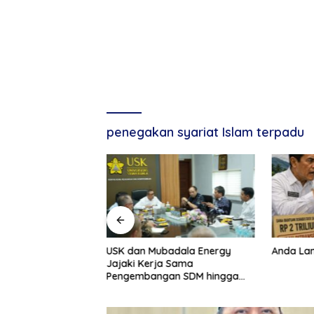
penegakan syariat Islam terpadu
Banda Aceh
USK dan Mubadala Energy
Anda Lan
 Mabes Polri,
Jajaki Kerja Sama
juk Kabid TIK Jadi
Pengembangan SDM hingga
Dukungan Asrama Mahasiswa