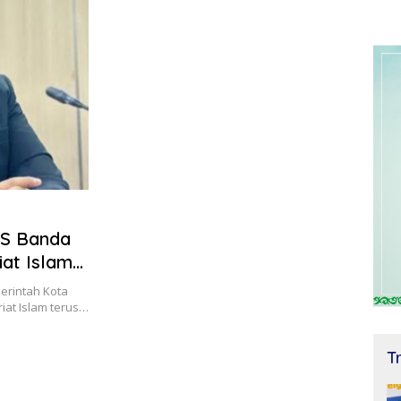
KS Banda
at Islam
erintah Kota
at Islam terus…
T