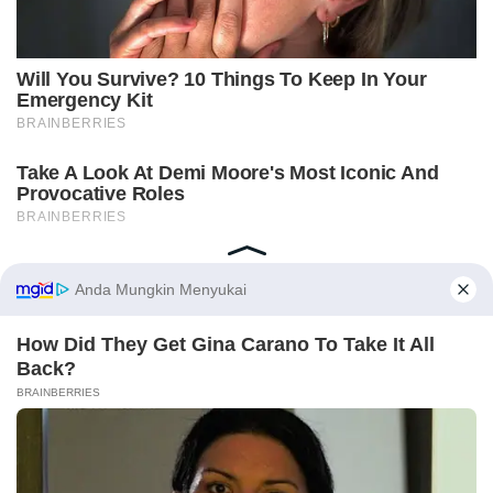
Home
Indeks
Redaksi
Privacy Policy
Disclaimer
Pedoman Media Siber
Tentang Kami