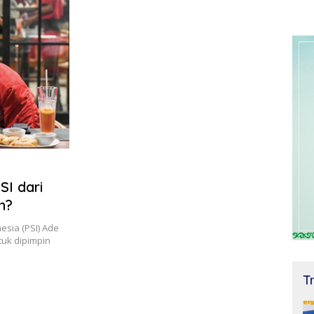
SI dari
n?
nesia (PSI) Ade
uk dipimpin
T