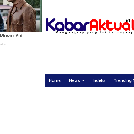
Home
News
Indeks
Trending 