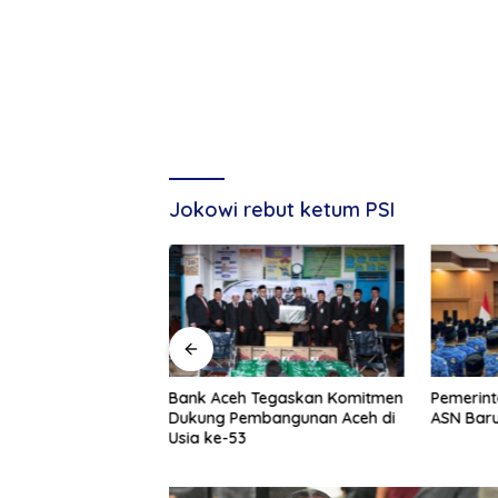
Jokowi rebut ketum PSI
g, Tuan Amran!
Bank Aceh Tegaskan Komitmen
Pemerint
Dukung Pembangunan Aceh di
ASN Baru
Usia ke-53