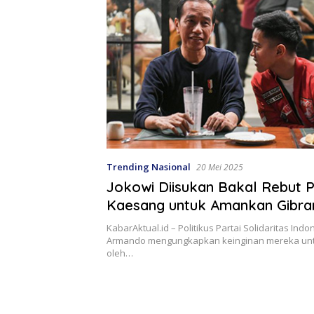
Trending Nasional
20 Mei 2025
Jokowi Diisukan Bakal Rebut P
Kaesang untuk Amankan Gibra
KabarAktual.id – Politikus Partai Solidaritas Indo
Armando mengungkapkan keinginan mereka unt
oleh…