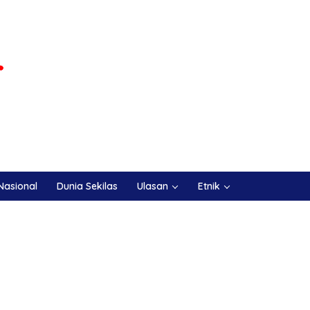
Nasional
Dunia Sekilas
Ulasan
Etnik