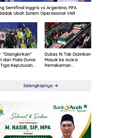
ng Semifinal Inggris vs Argentina, FIFA
adak Ubah Sistem Operasional VAR
r “Disingkirkan”
Dubes RI Tak Diizinkan
t dari Piala Dunia
Masuk ke Acara
 Tiga Keputusan
Pemakaman
roversial
Khamenei
Selengkapnya