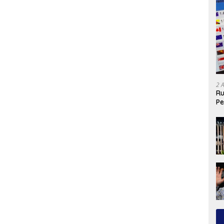
2 
Ru
Pe