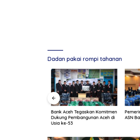
Dadan pakai rompi tahanan
g, Tuan Amran!
Bank Aceh Tegaskan Komitmen
Pemerint
Dukung Pembangunan Aceh di
ASN Baru
Usia ke-53