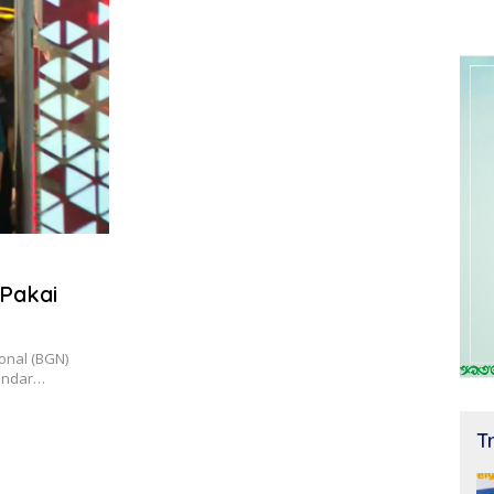
Pakai
onal (BGN)
Bundar…
T