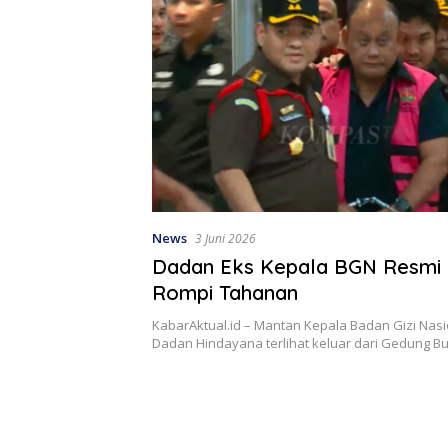
News
3 Juni 2026
Dadan Eks Kepala BGN Resmi 
Rompi Tahanan
KabarAktual.id – Mantan Kepala Badan Gizi Nasi
Dadan Hindayana terlihat keluar dari Gedung 