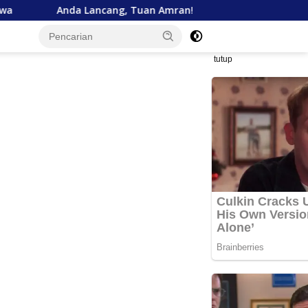
a Lancang, Tuan Amran!
Bank Aceh Tegaskan Komitme
tutup