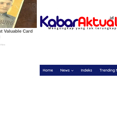
Home
News
Indeks
Trending 