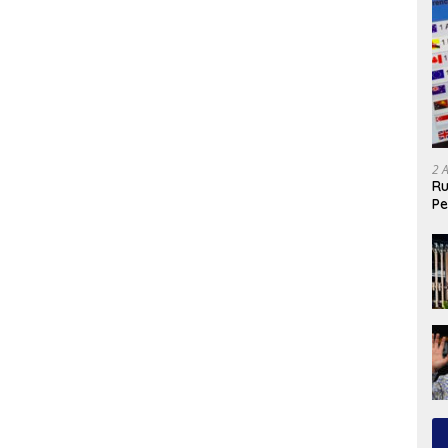
2 
Ru
Pe