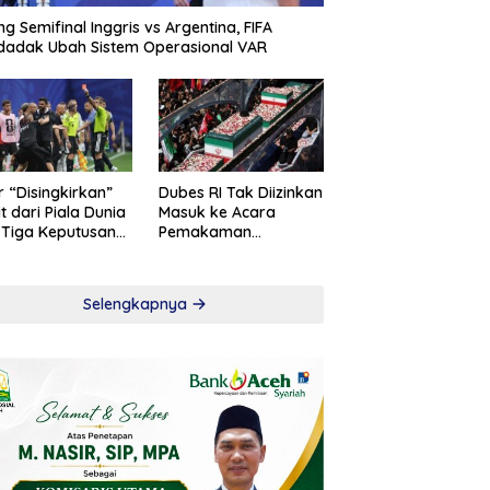
ng Semifinal Inggris vs Argentina, FIFA
adak Ubah Sistem Operasional VAR
r “Disingkirkan”
Dubes RI Tak Diizinkan
t dari Piala Dunia
Masuk ke Acara
 Tiga Keputusan
Pemakaman
roversial
Khamenei
Selengkapnya