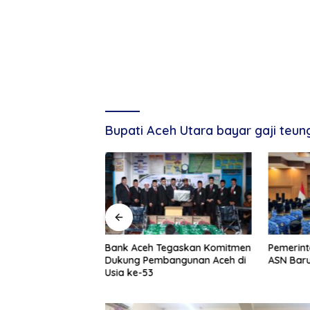
Bupati Aceh Utara bayar gaji teu
g, Tuan Amran!
Bank Aceh Tegaskan Komitmen
Pemerint
Dukung Pembangunan Aceh di
ASN Baru
Usia ke-53