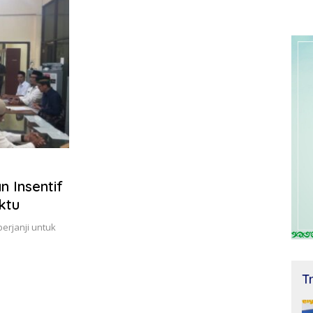
n Insentif
ktu
 berjanji untuk
T