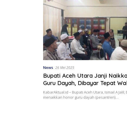
News
26 Mei 2025
Bupati Aceh Utara Janji Naikka
Guru Dayah, Dibayar Tepat Wa
KabarAktual.id – Bupati Aceh Utara, Ismail A Jalil,
menaikkan honor guru dayah (pesantren)…