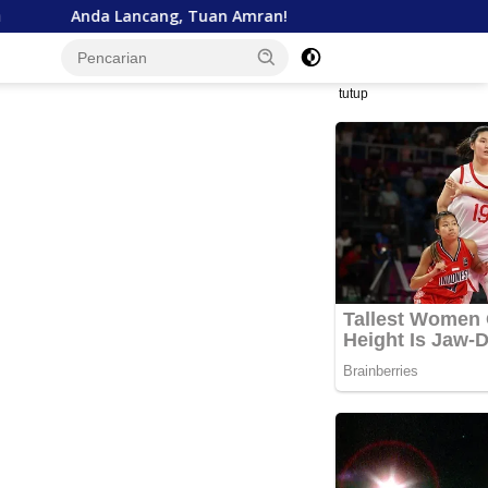
ncang, Tuan Amran!
Bank Aceh Tegaskan Komitmen Du
tutup