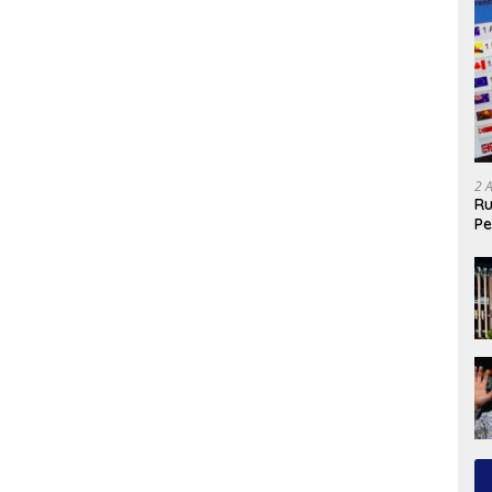
2 
Ru
Pe