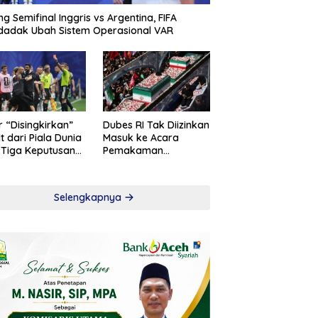
ng Semifinal Inggris vs Argentina, FIFA
adak Ubah Sistem Operasional VAR
r “Disingkirkan”
Dubes RI Tak Diizinkan
t dari Piala Dunia
Masuk ke Acara
 Tiga Keputusan
Pemakaman
roversial
Khamenei
Selengkapnya