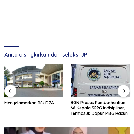
Anita disingkirkan dari seleksi JPT
BGN Proses Pemberhentian
Kapolresta Banda A
UDZA
66 Kepala SPPG Indisipliner,
Diperiksa di Mabes Po
Termasuk Dapur MBG Racun
Kapolda Tunjuk Kabi
Jadi Plt