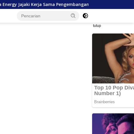
erja Sama Pengembangan SDM hingga Dukungan Asrama Mahas
tutup