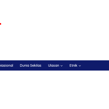
Nasional
Dunia Sekilas
Ulasan
Etnik