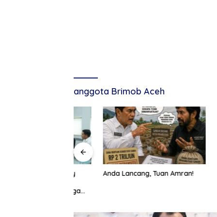
anggota Brimob Aceh
badala Energy
Anda Lancang, Tuan Amran!
Bank Ac
a Sama
Dukung 
an SDM hingga
Usia ke-
srama Mahasiswa