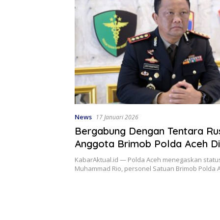
News
17 Januari 2026
Bergabung Dengan Tentara Rus
Anggota Brimob Polda Aceh D
Dengan tidak Hormat
KabarAktual.id — Polda Aceh menegaskan statu
Muhammad Rio, personel Satuan Brimob Polda 