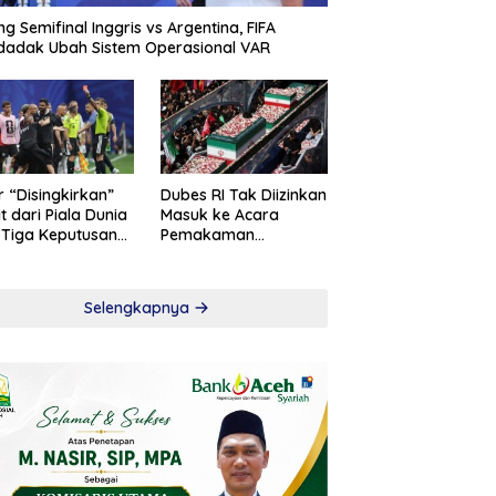
ng Semifinal Inggris vs Argentina, FIFA
adak Ubah Sistem Operasional VAR
r “Disingkirkan”
Dubes RI Tak Diizinkan
t dari Piala Dunia
Masuk ke Acara
 Tiga Keputusan
Pemakaman
roversial
Khamenei
Selengkapnya