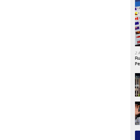
2 
Ru
Pe