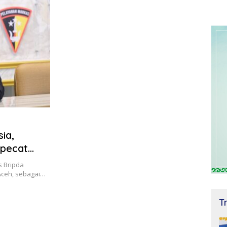
ia,
ipecat
s Bripda
Aceh, sebagai…
T