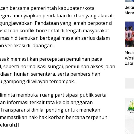
 Aceh bersama pemerintah kabupaten/kota
Jela
Mend
segera menyiapkan pendataan korban yang akurat
ggungjawabkan. Pendataan yang lemah berpotensi
ial dan konflik horizontal di tengah masyarakat
, masih ditemukan berbagai masalah serius dalam
 verifikasi di lapangan.
Mesi
Wasi
desak memastikan percepatan pemulihan pada
Usai
l, seperti normalisasi sungai, pemulihan akses jalan
Kont
diaan hunian sementara, serta pembersihan
u gampong di wilayah terdampak.
diminta membuka ruang partisipasi publik serta
n informasi terkait tata kelola anggaran
Transparansi dinilai penting untuk menekan
n memastikan hak-hak korban bencana terpenuhi
eluruh.[]