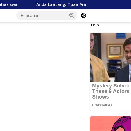
da Lancang, Tuan Amran!
Bank Aceh Tegaskan Komitme
tutup