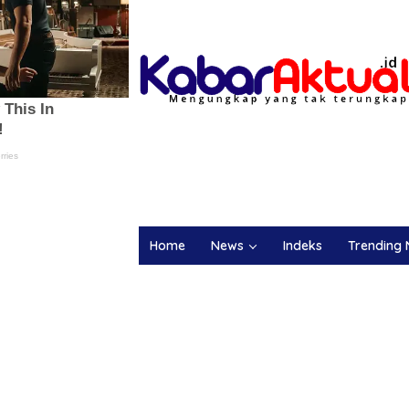
Home
News
Indeks
Trending 