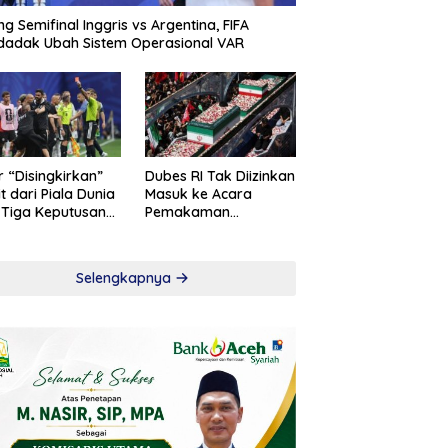
ng Semifinal Inggris vs Argentina, FIFA
adak Ubah Sistem Operasional VAR
r “Disingkirkan”
Dubes RI Tak Diizinkan
t dari Piala Dunia
Masuk ke Acara
 Tiga Keputusan
Pemakaman
roversial
Khamenei
Selengkapnya