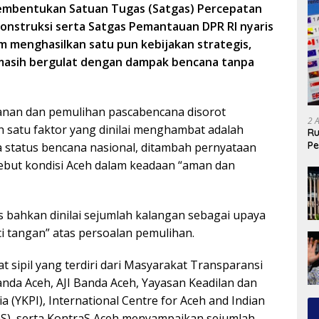
embentukan Satuan Tugas (Satgas) Percepatan
konstruksi serta Satgas Pemantauan DPR RI nyaris
um menghasilkan satu pun kebijakan strategis,
masih bergulat dengan dampak bencana tanpa
an dan pemulihan pascabencana disorot
2 
h satu faktor yang dinilai menghambat adalah
Ru
Pe
 status bencana nasional, ditambah pernyataan
ebut kondisi Aceh dalam keadaan “aman dan
bahkan dinilai sejumlah kalangan sebagai upaya
i tangan” atas persoalan pemulihan.
 sipil yang terdiri dari Masyarakat Transparansi
nda Aceh, AJI Banda Aceh, Yayasan Keadilan dan
 (YKPI), International Centre for Aceh and Indian
OS), serta KontraS Aceh menyampaikan sejumlah