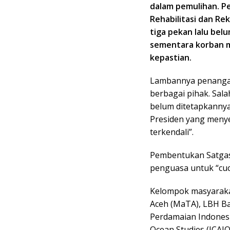
dalam pemulihan. P
Rehabilitasi dan Re
tiga pekan lalu bel
sementara korban 
kepastian.
Lambannya penangan
berbagai pihak. Sala
belum ditetapkannya
Presiden yang meny
terkendali”.
Pembentukan Satgas 
penguasa untuk “cuc
Kelompok masyarakat
Aceh (MaTA), LBH Ba
Perdamaian Indonesia
Ocean Studies (ICAI