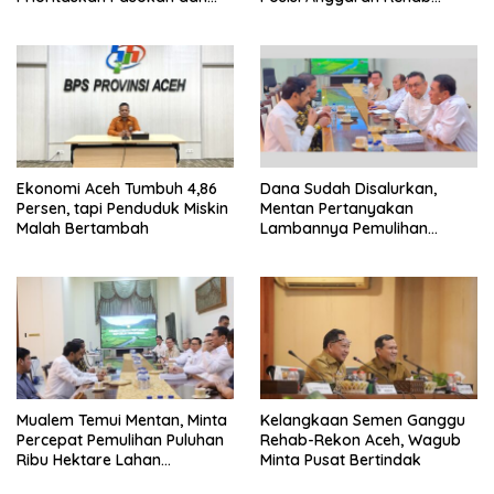
Stabilkan Harga
Sawah Rp2,5 Triliun
Ekonomi Aceh Tumbuh 4,86
Dana Sudah Disalurkan,
Persen, tapi Penduduk Miskin
Mentan Pertanyakan
Malah Bertambah
Lambannya Pemulihan
Sawah Korban Bencana di
Aceh
Mualem Temui Mentan, Minta
Kelangkaan Semen Ganggu
Percepat Pemulihan Puluhan
Rehab-Rekon Aceh, Wagub
Ribu Hektare Lahan
Minta Pusat Bertindak
Pertanian Aceh