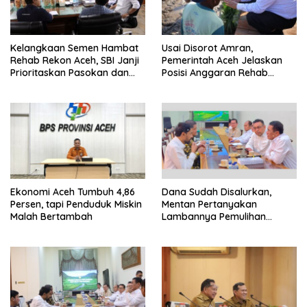
Kelangkaan Semen Hambat
Usai Disorot Amran,
Rehab Rekon Aceh, SBI Janji
Pemerintah Aceh Jelaskan
Prioritaskan Pasokan dan
Posisi Anggaran Rehab
Stabilkan Harga
Sawah Rp2,5 Triliun
Ekonomi Aceh Tumbuh 4,86
Dana Sudah Disalurkan,
Persen, tapi Penduduk Miskin
Mentan Pertanyakan
Malah Bertambah
Lambannya Pemulihan
Sawah Korban Bencana di
Aceh