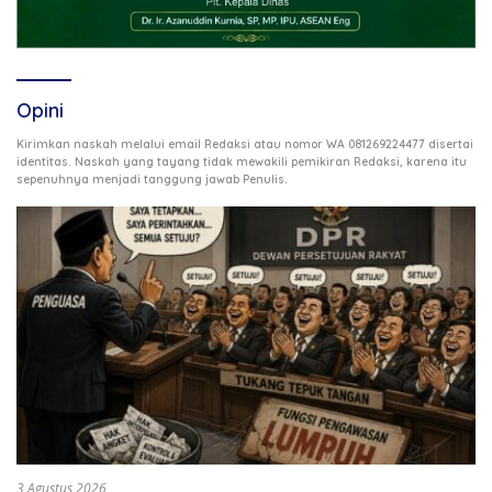
Opini
Kirimkan naskah melalui email Redaksi atau nomor WA 081269224477 disertai
identitas. Naskah yang tayang tidak mewakili pemikiran Redaksi, karena itu
.
sepenuhnya menjadi tanggung jawab Penulis
3 Agustus 2026