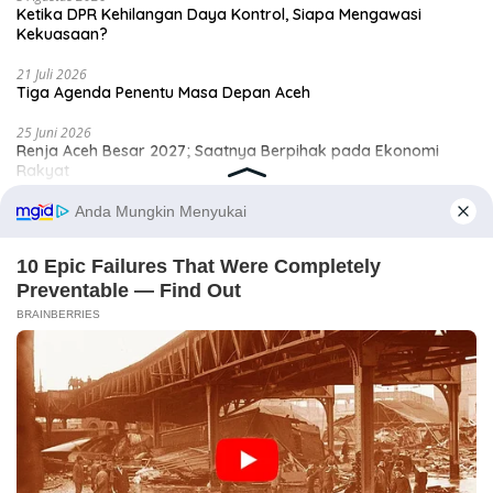
Ketika DPR Kehilangan Daya Kontrol, Siapa Mengawasi
Kekuasaan?
21 Juli 2026
Tiga Agenda Penentu Masa Depan Aceh
25 Juni 2026
Renja Aceh Besar 2027; Saatnya Berpihak pada Ekonomi
Rakyat
17 Juni 2026
Ketika Nama Kucing Lebih Penting daripada Kasus Korupsi
Triliunan
11 Juni 2026
Banda Aceh Jangan Terjebak Pembangunan Simbolik
9 Juni 2026
Tol Sibanceh; Jalan Mulus yang Mematikan Ekonomi Saree
Selengkapnya