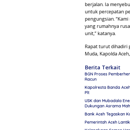
berjalan. Ia menyeb
untuk percepatan p
pengungsian. “Kami
yang rumahnya rusak
unit,” katanya.
Rapat turut dihadir
Muda, Kapolda Aceh, d
Berita Terkait
BGN Proses Pemberhent
Racun
Kapolresta Banda Aceh 
Plt
USK dan Mubadala Ene
Dukungan Asrama Mah
Bank Aceh Tegaskan K
Pemerintah Aceh Lanti