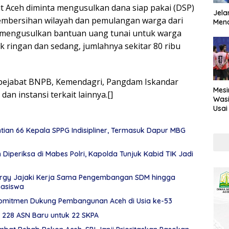
ut Aceh diminta mengusulkan dana siap pakai (DSP)
Jela
embersihan wilayah dan pemulangan warga dari
Mend
 mengusulkan bantuan uang tunai untuk warga
 ringan dan sedang, jumlahnya sekitar 80 ribu
i pejabat BNPB, Kemendagri, Pangdam Iskandar
Mesi
an instansi terkait lainnya.[]
Wasi
Usai
Kont
ian 66 Kepala SPPG Indisipliner, Termasuk Dapur MBG
Diperiksa di Mabes Polri, Kapolda Tunjuk Kabid TIK Jadi
rgy Jajaki Kerja Sama Pengembangan SDM hingga
asiswa
omitmen Dukung Pembangunan Aceh di Usia ke-53
k 228 ASN Baru untuk 22 SKPA