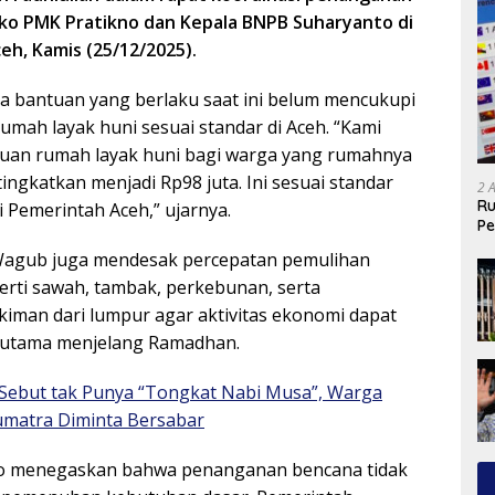
ko PMK Pratikno dan Kepala BNPB Suharyanto di
h, Kamis (25/12/2025).
 bantuan yang berlaku saat ini belum mencukupi
ah layak huni sesuai standar di Aceh. “Kami
an rumah layak huni bagi warga yang rumahnya
tingkatkan menjadi Rp98 juta. Ini sesuai standar
2 
Ru
 Pemerintah Aceh,” ujarnya.
Pe
Wagub juga mendesak percepatan pemulihan
perti sawah, tambak, perkebunan, serta
man dari lumpur agar aktivitas ekonomi dapat
erutama menjelang Ramadhan.
Sebut tak Punya “Tongkat Nabi Musa”, Warga
umatra Diminta Bersabar
o menegaskan bahwa penanganan bencana tidak