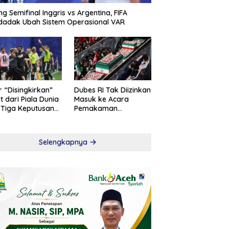
ng Semifinal Inggris vs Argentina, FIFA
adak Ubah Sistem Operasional VAR
r “Disingkirkan”
Dubes RI Tak Diizinkan
t dari Piala Dunia
Masuk ke Acara
 Tiga Keputusan
Pemakaman
roversial
Khamenei
Selengkapnya