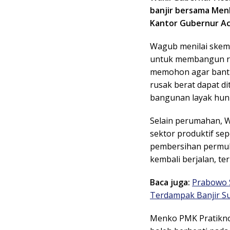
banjir bersama Men
Kantor Gubernur Ace
Wagub menilai skema
untuk membangun rum
memohon agar bantu
rusak berat dapat di
bangunan layak huni
Selain perumahan, 
sektor produktif se
pembersihan permuki
kembali berjalan, t
Baca juga:
Prabowo 
Terdampak Banjir S
Menko PMK Pratikn