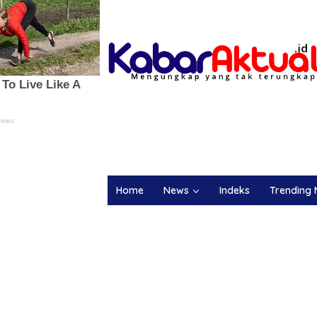
Home
News
Indeks
Trending 