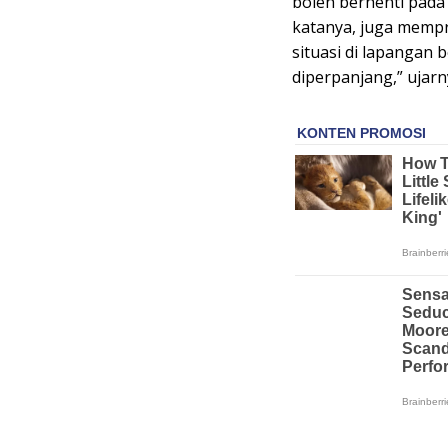
boleh berhenti pad
katanya, juga mempr
situasi di lapangan
diperpanjang,” ujarn