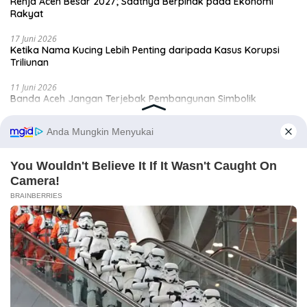
Renja Aceh Besar 2027; Saatnya Berpihak pada Ekonomi
Rakyat
17 Juni 2026
Ketika Nama Kucing Lebih Penting daripada Kasus Korupsi
Triliunan
11 Juni 2026
Banda Aceh Jangan Terjebak Pembangunan Simbolik
9 Juni 2026
Tol Sibanceh; Jalan Mulus yang Mematikan Ekonomi Saree
Selengkapnya
Editorial
6 Agustus 2026
Anda Lancang, Tuan Amran!
29 Juli 2026