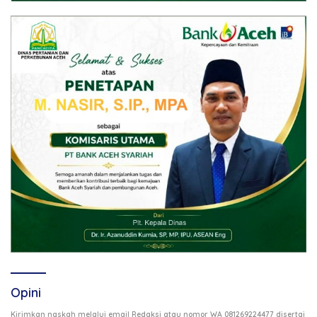
Opini
Kirimkan naskah melalui email Redaksi atau nomor WA 081269224477 disertai