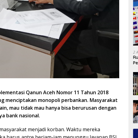
2 
Ru
Pe
mplementasi Qanun Aceh Nomor 11 Tahun 2018
ung menciptakan monopoli perbankan. Masyarakat
 lain, mau tidak mau hanya bisa berurusan dengan
ya bank nasional.
, masyarakat menjadi korban. Waktu mereka
tika harus antre berjam-jam menunggu layanan BSI.