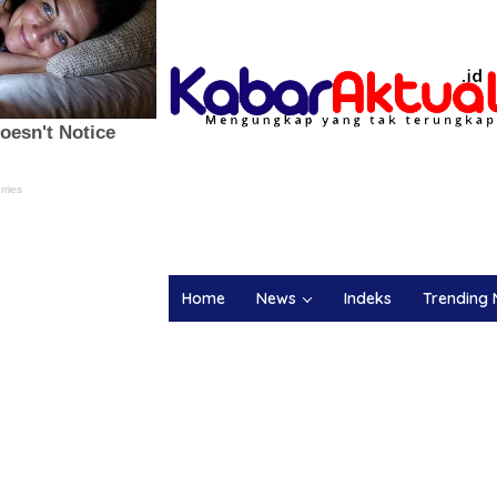
Home
News
Indeks
Trending 