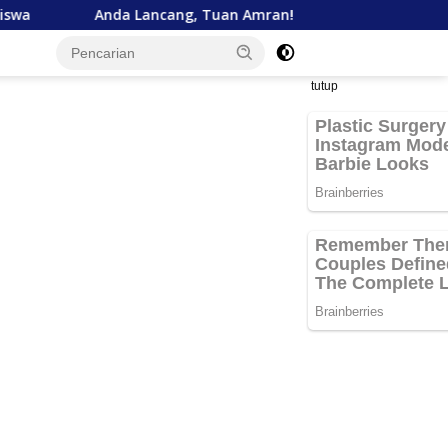
cang, Tuan Amran!
Bank Aceh Tegaskan Komitmen Duku
tutup