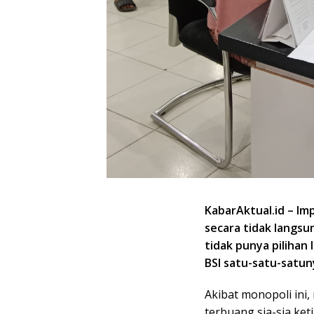
KabarAktual.id – I
secara tidak langs
tidak punya pilihan
BSI satu-satu-satun
Akibat monopoli ini
terbuang sia-sia ke