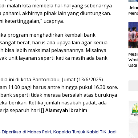
jadi malah kita membela hal-hal yang sebenarnya
Jela
ta pahami, akhirnya pihak lain yang diuntungkan.
Mend
i ketertinggalan,” ucapnya.
ika program menghadirkan kembali bank
sangat berat, harus ada upaya lain agar kedua
eh bisa lebih maksimal pelayanannya. Misalnya
Mesi
 unit layanan seperti ketika masih ada bank
Wasi
Usai
Kont
ia ini di kota Pantonlabu, Jumat (13/6/2025).
am 11.00 pagi harus antre hingga pukul 16.30 sore.
 bank seperti tidak merasa bersalah atas buruknya
ka berikan. Ketika jumlah nasabah padat, ada
erja separuh hari.[]
Alamsyah Ibrahim
Diperiksa di Mabes Polri, Kapolda Tunjuk Kabid TIK Jadi