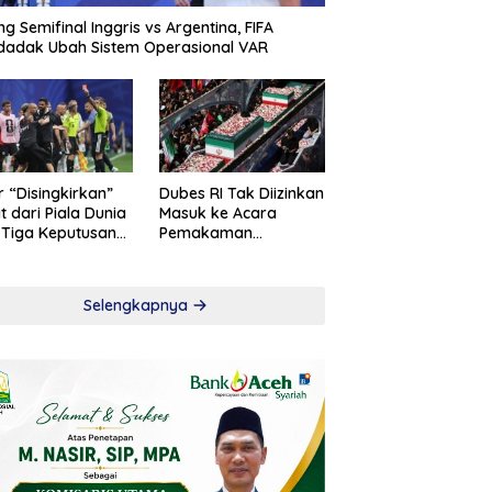
ng Semifinal Inggris vs Argentina, FIFA
adak Ubah Sistem Operasional VAR
r “Disingkirkan”
Dubes RI Tak Diizinkan
t dari Piala Dunia
Masuk ke Acara
 Tiga Keputusan
Pemakaman
roversial
Khamenei
Selengkapnya