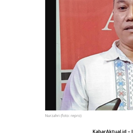
Nurzahri (foto: repro)
KabarAktual.id – J