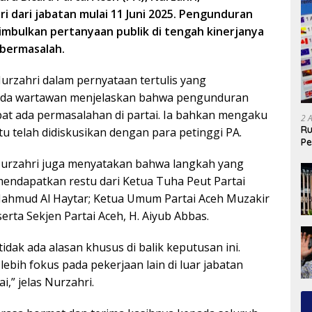
i dari jabatan mulai 11 Juni 2025. Pengunduran
nimbulkan pertanyaan publik di tengah kinerjanya
k bermasalah.
urzahri dalam pernyataan tertulis yang
ada wartawan menjelaskan bahwa pengunduran
bat ada permasalahan di partai. Ia bahkan mengaku
2 
Ru
tu telah didiskusikan dengan para petinggi PA.
Pe
 Nurzahri juga menyatakan bahwa langkah yang
mendapatkan restu dari Ketua Tuha Peut Partai
Mahmud Al Haytar; Ketua Umum Partai Aceh Muzakir
erta Sekjen Partai Aceh, H. Aiyub Abbas.
idak ada alasan khusus di balik keputusan ini.
lebih fokus pada pekerjaan lain di luar jabatan
i,” jelas Nurzahri.