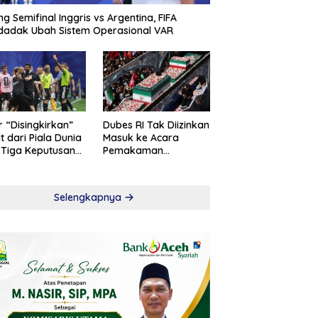
ng Semifinal Inggris vs Argentina, FIFA
adak Ubah Sistem Operasional VAR
r “Disingkirkan”
Dubes RI Tak Diizinkan
t dari Piala Dunia
Masuk ke Acara
 Tiga Keputusan
Pemakaman
roversial
Khamenei
Selengkapnya