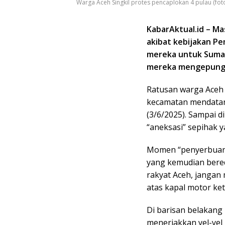
Warga Aceh Singkil protes pencaplokan 4 pulau (foto
KabarAktual.id – M
akibat kebijakan P
mereka untuk Sumat
mereka mengepung 4
Ratusan warga Aceh S
kecamatan mendatang
(3/6/2025). Sampai 
“aneksasi” sepihak 
Momen “penyerbuan”
yang kemudian bereda
rakyat Aceh, jangan
atas kapal motor ket
Di barisan belakang
meneriakkan yel-yel