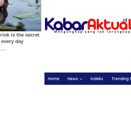
Home
News
Indeks
Trending 