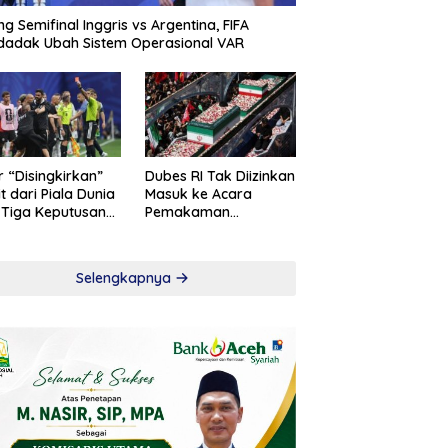
ng Semifinal Inggris vs Argentina, FIFA
adak Ubah Sistem Operasional VAR
r “Disingkirkan”
Dubes RI Tak Diizinkan
t dari Piala Dunia
Masuk ke Acara
 Tiga Keputusan
Pemakaman
roversial
Khamenei
Selengkapnya