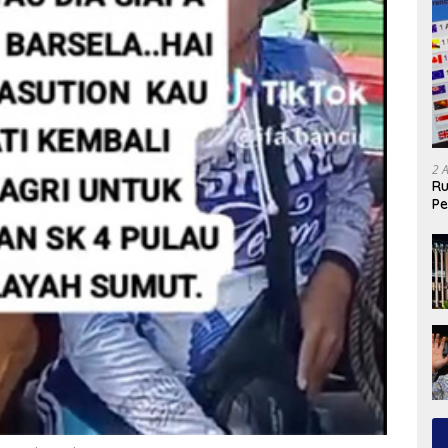
2 
Ru
Pe