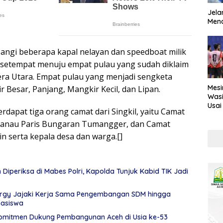
Jela
Mend
ngi beberapa kapal nelayan dan speedboat milik
setempat menuju empat pulau yang sudah diklaim
era Utara. Empat pulau yang menjadi sengketa
Mesi
 Besar, Panjang, Mangkir Kecil, dan Lipan.
Wasi
Usai
dapat tiga orang camat dari Singkil, yaitu Camat
Kont
 Danau Paris Bungaran Tumangger, dan Camat
n serta kepala desa dan warga.[]
Diperiksa di Mabes Polri, Kapolda Tunjuk Kabid TIK Jadi
rgy Jajaki Kerja Sama Pengembangan SDM hingga
asiswa
omitmen Dukung Pembangunan Aceh di Usia ke-53