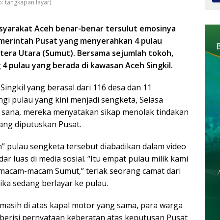
: tangkapan layar)
asyarakat Aceh benar-benar tersulut emosinya
emerintah Pusat yang menyerahkan 4 pulau
era Utara (Sumut). Bersama sejumlah tokoh,
 pulau yang berada di kawasan Aceh Singkil.
ingkil yang berasal dari 116 desa dan 11
i pulau yang kini menjadi sengketa, Selasa
di sana, mereka menyatakan sikap menolak tindakan
yang diputuskan Pusat.
 pulau sengketa tersebut diabadikan dalam video
r luas di media sosial. “Itu empat pulau milik kami
 macam-macam Sumut,” teriak seorang camat dari
ika sedang berlayar ke pulau.
 masih di atas kapal motor yang sama, para warga
 berisi pernyataan keberatan atas keputusan Pusat