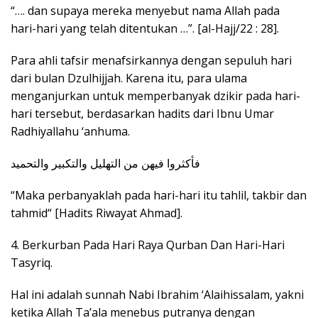
“…. dan supaya mereka menyebut nama Allah pada
hari-hari yang telah ditentukan …”. [al-Hajj/22 : 28].
Para ahli tafsir menafsirkannya dengan sepuluh hari
dari bulan Dzulhijjah. Karena itu, para ulama
menganjurkan untuk memperbanyak dzikir pada hari-
hari tersebut, berdasarkan hadits dari Ibnu Umar
Radhiyallahu ‘anhuma.
فأكثروا فيهن من التهليل والتكبير والتحميد
“Maka perbanyaklah pada hari-hari itu tahlil, takbir dan
tahmid“ [Hadits Riwayat Ahmad].
4. Berkurban Pada Hari Raya Qurban Dan Hari-Hari
Tasyriq.
Hal ini adalah sunnah Nabi Ibrahim ‘Alaihissalam, yakni
ketika Allah Ta’ala menebus putranya dengan