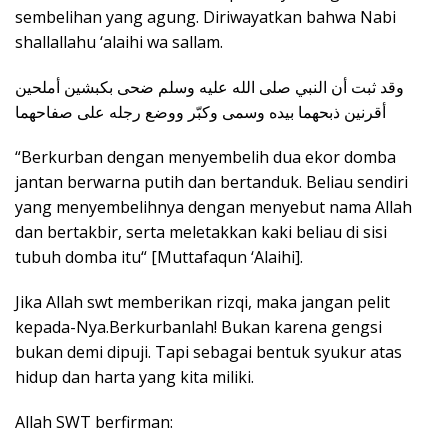
sembelihan yang agung. Diriwayatkan bahwa Nabi
shallallahu ‘alaihi wa sallam.
وقد ثبت أن النبي صلى الله عليه وسلم ضحى بكبشين أملحين
أقرنين ذبحهما بيده وسمى وكبّر ووضع رجله على صفاحهما
“Berkurban dengan menyembelih dua ekor domba
jantan berwarna putih dan bertanduk. Beliau sendiri
yang menyembelihnya dengan menyebut nama Allah
dan bertakbir, serta meletakkan kaki beliau di sisi
tubuh domba itu“ [Muttafaqun ‘Alaihi].
Jika Allah swt memberikan rizqi, maka jangan pelit
kepada-Nya.Berkurbanlah! Bukan karena gengsi
bukan demi dipuji. Tapi sebagai bentuk syukur atas
hidup dan harta yang kita miliki.
Allah SWT berfirman: