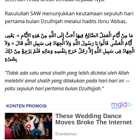
Rasulullah SAW menunjukkan keutamaan sepuluh hari
pertama bulan Dzulhijah melalui hadits Ibnu ‘Abbas,
مَا مِنْ أَيَّامٍ الْعَمَلُ الصَّالِحُ فِيهَا أَحَبُّ إِلَى اللَّهِ مِنْ هَذِهِ الأَيَّامِ ». يَعْنِى
أَيَّامَ الْعَشْرِ. قَالُوا يَا رَسُولَ اللَّهِ وَلاَ الْجِهَادُ فِى سَبِيلِ اللَّهِ قَالَ « وَلاَ
الْجِهَادُ فِى سَبِيلِ اللَّهِ إِلاَّ رَجُلٌ خَرَجَ بِنَفْسِهِ وَمَالِهِ فَلَمْ يَرْجِعْ مِنْ ذَلِكَ
بِشَىْءٍ
“Tidak ada satu amal shalih yang lebih dicintai oleh Allah
melebihi amal shalih yang dilakukan pada hari-hari ini —
yaitu sepuluh hari pertama bulan Dzulhijjah.”