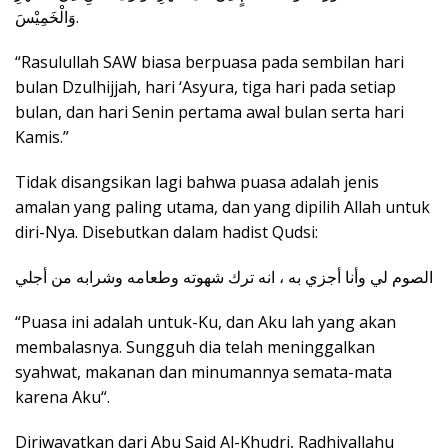
وَالْخَمِيْسَ.
“Rasulullah SAW biasa berpuasa pada sembilan hari
bulan Dzulhijjah, hari ‘Asyura, tiga hari pada setiap
bulan, dan hari Senin pertama awal bulan serta hari
Kamis.”
Tidak disangsikan lagi bahwa puasa adalah jenis
amalan yang paling utama, dan yang dipilih Allah untuk
diri-Nya. Disebutkan dalam hadist Qudsi:
الصوم لي وأنا أجزي به ، انه ترك شهوته وطعامه وشرابه من أجلي
“Puasa ini adalah untuk-Ku, dan Aku lah yang akan
membalasnya. Sungguh dia telah meninggalkan
syahwat, makanan dan minumannya semata-mata
karena Aku“.
Diriwayatkan dari Abu Said Al-Khudri, Radhiyallahu