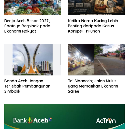
Renja Aceh Besar 2027;
Ketika Nama Kucing Lebih
Saatnya Berpihak pada
Penting daripada Kasus
Ekonomi Rakyat
Korupsi Triliunan
Banda Aceh Jangan
Tol Sibanceh; Jalan Mulus
Terjebak Pembangunan
yang Mematikan Ekonomi
Simbolik
Saree