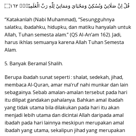
قُلْ اِنَّ صَلَاتِيْ وَنُسُكِيْ وَمَحْيَايَ وَمَمَاتِيْ لِلّٰهِ رَبِّ الْعٰلَمِيْنَۙ ۝١٦٢
“Katakanlah (Nabi Muhammad), “Sesungguhnya
salatku, ibadahku, hidupku, dan matiku hanyalah untuk
Allah, Tuhan semesta alam.” (QS Al-An’am 162). Jadi,
harus ikhlas semuanya karena Allah Tuhan Semesta
Alam.
5. Banyak Beramal Shalih.
Berupa ibadah sunat seperti : shalat, sedekah, jihad,
membaca Al-Quran, amar ma’ruf nahi munkar dan lain
sebagainya. Sebab amalan-amalan tersebut pada hari
itu dilipat gandakan pahalanya. Bahkan amal ibadah
yang tidak utama bila dilakukan pada hari itu akan
menjadi lebih utama dan dicintai Allah daripada amal
ibadah pada hari lainnya meskipun merupakan amal
ibadah yang utama, sekalipun jihad yang merupakan