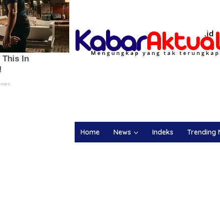
Home
News
Indeks
Trending 