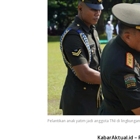
Pelantikan anak yatim jadi anggota TNI di lingkunga
KabarAktual.id –