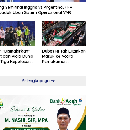
ng Semifinal Inggris vs Argentina, FIFA
adak Ubah Sistem Operasional VAR
r “Disingkirkan”
Dubes RI Tak Diizinkan
t dari Piala Dunia
Masuk ke Acara
 Tiga Keputusan
Pemakaman
roversial
Khamenei
Selengkapnya