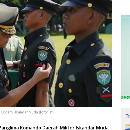
n Kodam Iskandar Muda (foto: Ist)
T
 Panglima Komando Daerah Militer Iskandar Muda