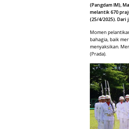
(Pangdam IM), May
melantik 670 pra
(25/4/2025). Dari
Momen pelantikan
bahagia, baik me
menyaksikan. Mer
(Prada).