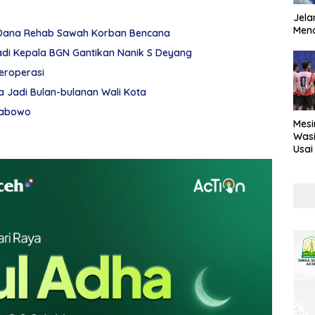
Jela
Mend
Dana Rehab Sawah Korban Bencana
di Kepala BGN Gantikan Nanik S Deyang
eroperasi
a Jadi Bulan-bulanan Wali Kota
rabowo
Mesi
Wasi
Usai
Kont