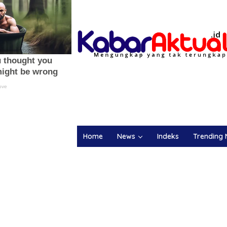
Home
News
Indeks
Trending 