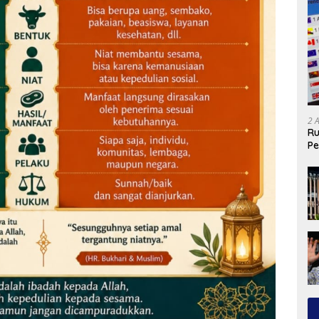
2 
Ru
Pe