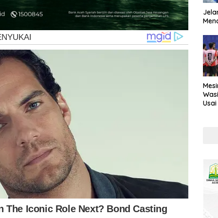
Jela
Mend
Mesi
Wasi
Usai
Kont