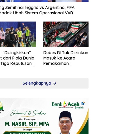
ng Semifinal Inggris vs Argentina, FIFA
adak Ubah Sistem Operasional VAR
r “Disingkirkan”
Dubes RI Tak Diizinkan
t dari Piala Dunia
Masuk ke Acara
 Tiga Keputusan
Pemakaman
roversial
Khamenei
Selengkapnya