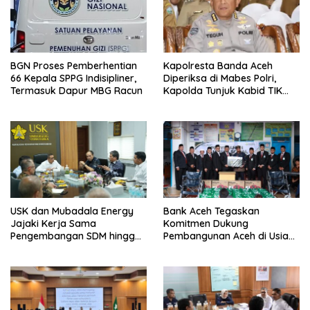
BGN Proses Pemberhentian
Kapolresta Banda Aceh
66 Kepala SPPG Indisipliner,
Diperiksa di Mabes Polri,
Termasuk Dapur MBG Racun
Kapolda Tunjuk Kabid TIK
Jadi Plt
USK dan Mubadala Energy
Bank Aceh Tegaskan
Jajaki Kerja Sama
Komitmen Dukung
Pengembangan SDM hingga
Pembangunan Aceh di Usia
Dukungan Asrama
ke-53
Mahasiswa