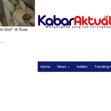
Home
News
Indeks
Trending 