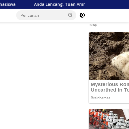
Anda Lancang, Tuan Amran!
Bank Aceh Tegaskan Komi
tutup