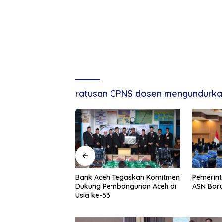
ratusan CPNS dosen mengundurkan
g, Tuan Amran!
Bank Aceh Tegaskan Komitmen
Pemerint
Dukung Pembangunan Aceh di
ASN Baru
Usia ke-53