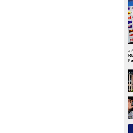
2 
Ru
Pe