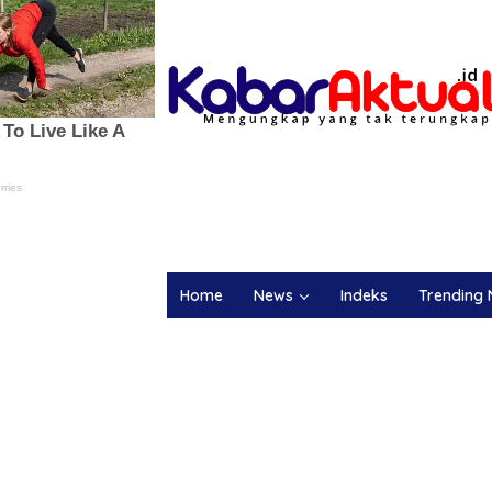
Home
News
Indeks
Trending 