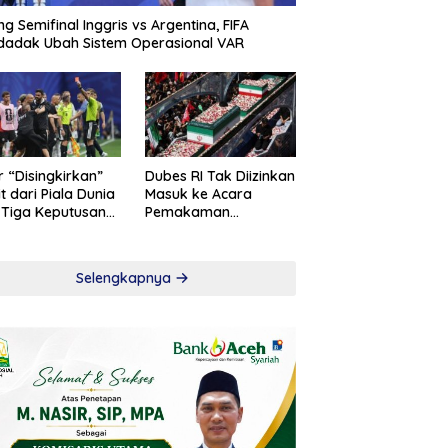
ng Semifinal Inggris vs Argentina, FIFA
adak Ubah Sistem Operasional VAR
r “Disingkirkan”
Dubes RI Tak Diizinkan
t dari Piala Dunia
Masuk ke Acara
 Tiga Keputusan
Pemakaman
roversial
Khamenei
Selengkapnya