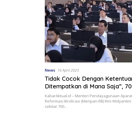
News
16 April 2025
Tidak Cocok Dengan Ketentuan
Ditempatkan di Mana Saja”, 7
CPNS Dosen Lebih Memilih
KabarAktual.id – Menteri Pendayagunaan Apara
Mengundurkan Diri
Reformasi Birokrasi (Menpan-RB) Rini Widyanti
sekitar 700…