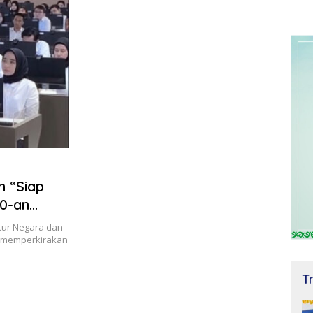
 “Siap
00-an
tur Negara dan
ni memperkirakan
T