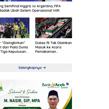
ng Semifinal Inggris vs Argentina, FIFA
adak Ubah Sistem Operasional VAR
r “Disingkirkan”
Dubes RI Tak Diizinkan
t dari Piala Dunia
Masuk ke Acara
 Tiga Keputusan
Pemakaman
roversial
Khamenei
Selengkapnya