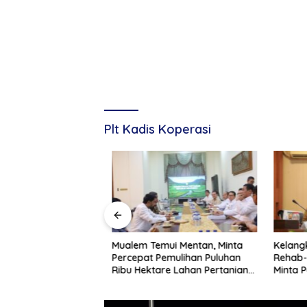
Plt Kadis Koperasi
Disalurkan,
Mualem Temui Mentan, Minta
Kelangk
tanyakan
Percepat Pemulihan Puluhan
Rehab-R
Pemulihan Sawah
Ribu Hektare Lahan Pertanian
Minta Pu
ana di Aceh
Aceh