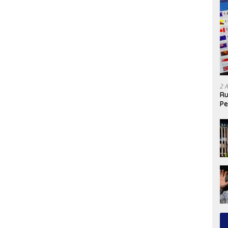
2 
Ru
Pe