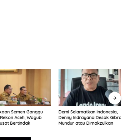
aan Semen Ganggu
Demi Selamatkan Indonesia,
Maha
ekon Aceh, Wagub
Denny Indrayana Desak Gibran
dan 
sat Bertindak
Mundur atau Dimakzulkan
Haji