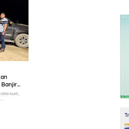
kan
Banjir
n UKM Aceh,
n…
T