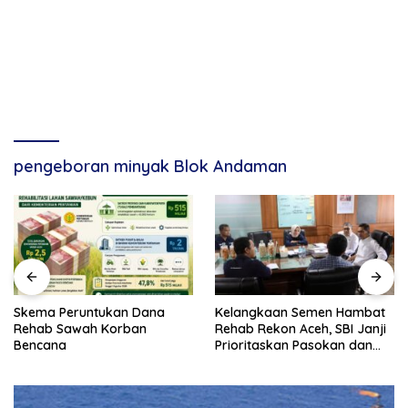
pengeboran minyak Blok Andaman
Kelangkaan Semen Hambat
Usai Disorot Amran,
Rehab Rekon Aceh, SBI Janji
Pemerintah Aceh Jelaskan
Prioritaskan Pasokan dan
Posisi Anggaran Rehab
Stabilkan Harga
Sawah Rp2,5 Triliun