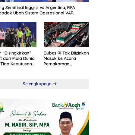
ng Semifinal Inggris vs Argentina, FIFA
adak Ubah Sistem Operasional VAR
r “Disingkirkan”
Dubes RI Tak Diizinkan
t dari Piala Dunia
Masuk ke Acara
 Tiga Keputusan
Pemakaman
roversial
Khamenei
Selengkapnya