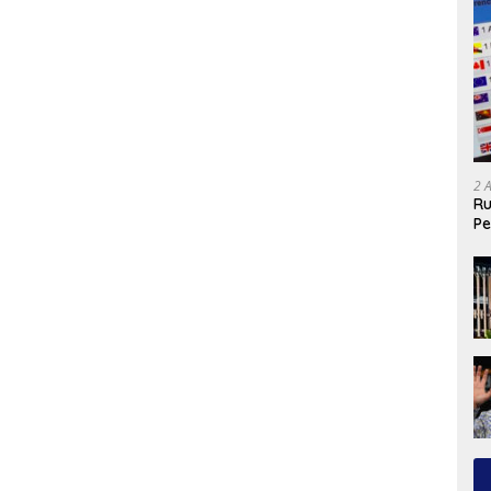
2 
Ru
Pe