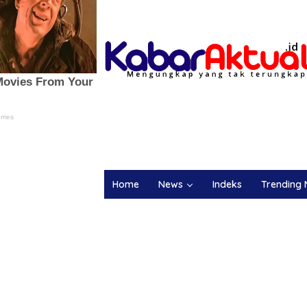
Home
News
Indeks
Trending 