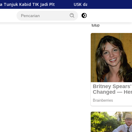
K Jadi Plt
USK dan Mubadala Energy Jajaki Kerja Sa
tutup