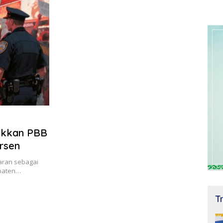
aikkan PBB
ersen
saran sebagai
upaten…
T