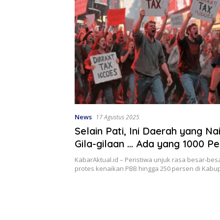
News
17 Agustus 2025
Selain Pati, Ini Daerah yang N
Gila-gilaan … Ada yang 1000 P
KabarAktual.id – Peristiwa unjuk rasa besar-be
protes kenaikan PBB hingga 250 persen di Kab