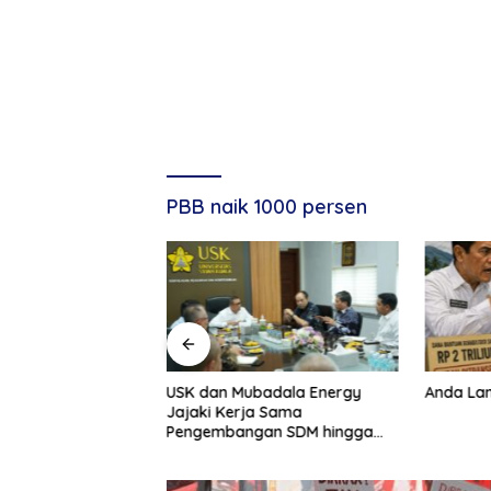
PBB naik 1000 persen
Banda Aceh
USK dan Mubadala Energy
Anda Lan
 Mabes Polri,
Jajaki Kerja Sama
juk Kabid TIK Jadi
Pengembangan SDM hingga
Dukungan Asrama Mahasiswa