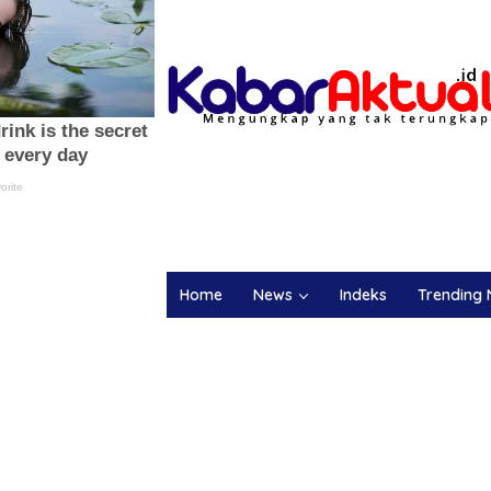
Home
News
Indeks
Trending 