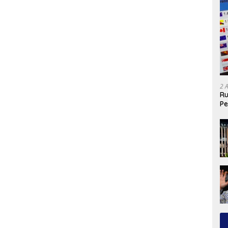
2 
Ru
Pe