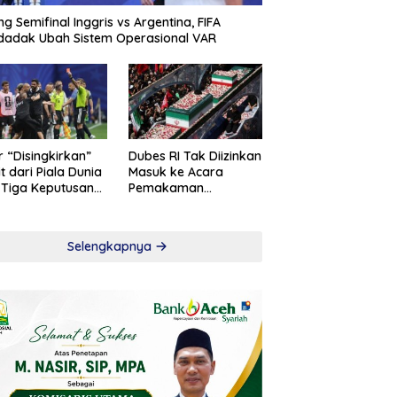
ng Semifinal Inggris vs Argentina, FIFA
adak Ubah Sistem Operasional VAR
r “Disingkirkan”
Dubes RI Tak Diizinkan
t dari Piala Dunia
Masuk ke Acara
 Tiga Keputusan
Pemakaman
roversial
Khamenei
Selengkapnya