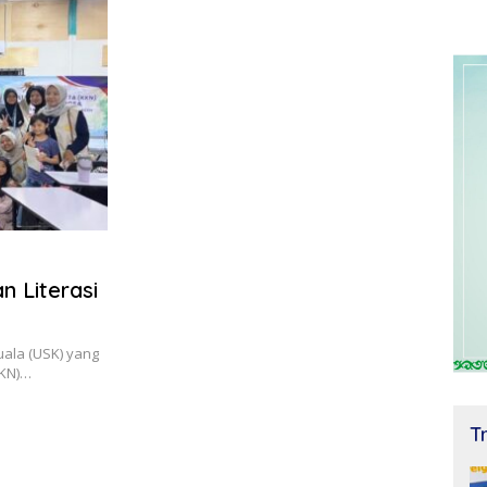
 Literasi
uala (USK) yang
KKN)…
T