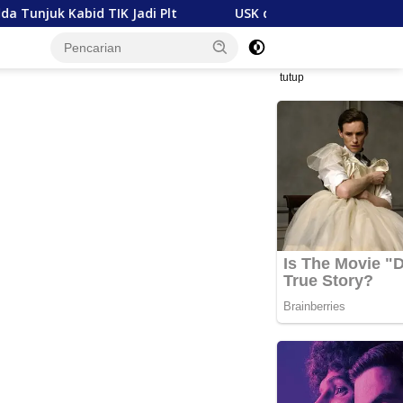
IK Jadi Plt
USK dan Mubadala Energy Jajaki Kerja S
tutup