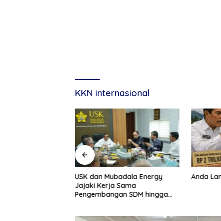
KKN internasional
Banda Aceh
USK dan Mubadala Energy
Anda Lan
 Mabes Polri,
Jajaki Kerja Sama
juk Kabid TIK Jadi
Pengembangan SDM hingga
Dukungan Asrama Mahasiswa