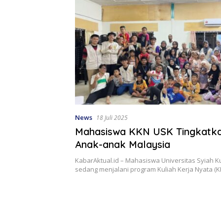
News
18 Juli 2025
Mahasiswa KKN USK Tingkatkan
Anak-anak Malaysia
KabarAktual.id – Mahasiswa Universitas Syiah K
sedang menjalani program Kuliah Kerja Nyata (