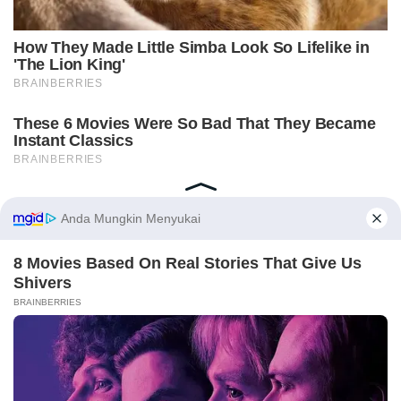
Home
Indeks
Redaksi
Privacy Policy
Disclaimer
Pedoman Media Siber
Tentang Kami