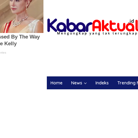
Home
News
Indeks
Trending 