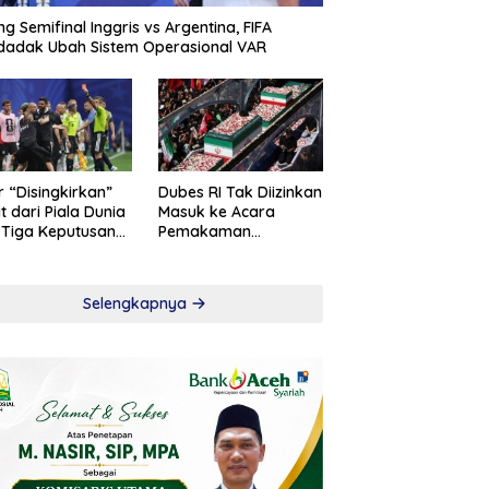
ng Semifinal Inggris vs Argentina, FIFA
adak Ubah Sistem Operasional VAR
r “Disingkirkan”
Dubes RI Tak Diizinkan
t dari Piala Dunia
Masuk ke Acara
 Tiga Keputusan
Pemakaman
roversial
Khamenei
Selengkapnya