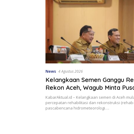
News
4 Agustus 2026
Kelangkaan Semen Ganggu Re
Rekon Aceh, Wagub Minta Pus
Bertindak
KabarAktual.id – Kelangkaan semen di Aceh mu
percepatan rehabilitasi dan rekonstruksi (rehab
pascabencana hidrometeorologi….