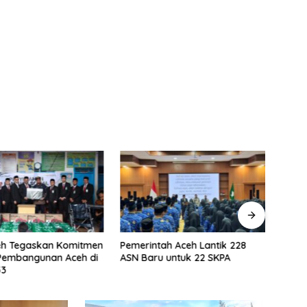
ah Aceh Lantik 228
Skema Peruntukan Dana
Kela
 untuk 22 SKPA
Rehab Sawah Korban Bencana
Rehab
Prior
Stabi