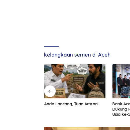
kelangkaan semen di Aceh
g, Tuan Amran!
Bank Aceh Tegaskan Komitmen
Pemerint
Dukung Pembangunan Aceh di
ASN Baru
Usia ke-53