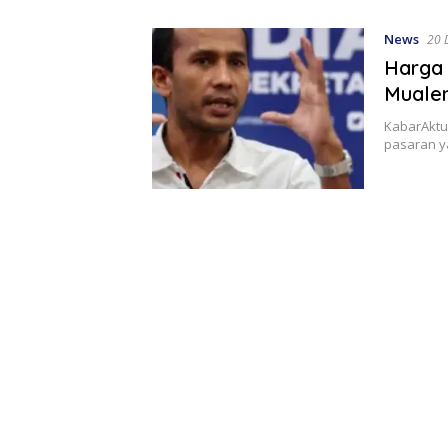
News
20 
Harga 
Mualem
KabarAktu
pasaran ya