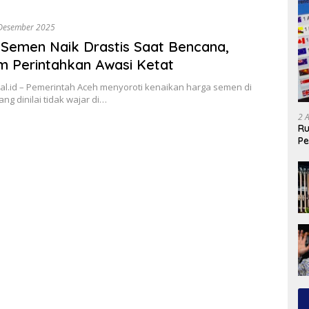
Desember 2025
Semen Naik Drastis Saat Bencana,
 Perintahkan Awasi Ketat
al.id – Pemerintah Aceh menyoroti kenaikan harga semen di
ng dinilai tidak wajar di…
2 
Ru
Pe