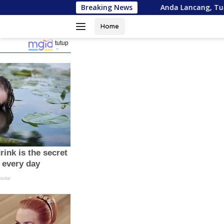
Langsung
 Asrama Mahasiswa
Breaking News
Anda Lancang, Tuan Amran!
ke
konten
Home
tutup