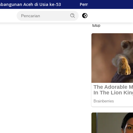
Usia ke-53
Pemerintah Aceh Lantik 228 ASN Baru untu
tutup