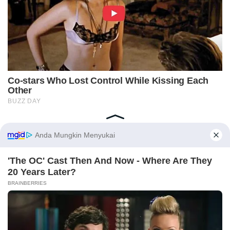
Home
Indeks
Redaksi
Privacy Policy
Disclaimer
Pedoman Media Siber
Tentang Kami