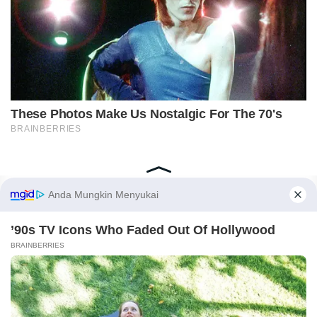
Home
Indeks
Redaksi
Privacy Policy
Disclaimer
Pedoman Media Siber
Tentang Kami