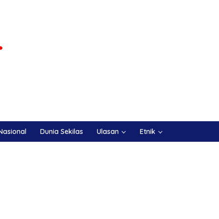
Nasional
Dunia Sekilas
Ulasan
Etnik