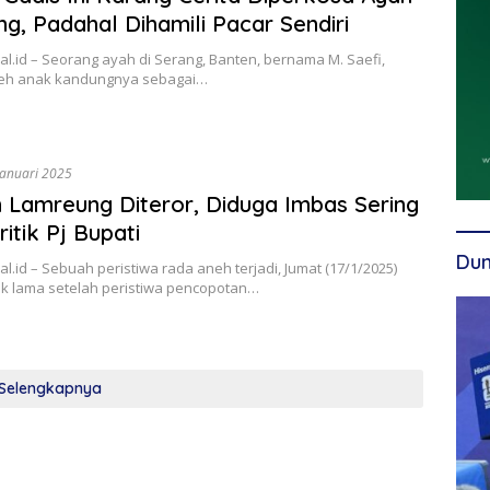
g, Padahal Dihamili Pacar Sendiri
l.id – Seorang ayah di Serang, Banten, bernama M. Saefi,
leh anak kandungnya sebagai…
Januari 2025
Lamreung Diteror, Diduga Imbas Sering
itik Pj Bupati
Dun
l.id – Sebuah peristiwa rada aneh terjadi, Jumat (17/1/2025)
ak lama setelah peristiwa pencopotan…
Selengkapnya