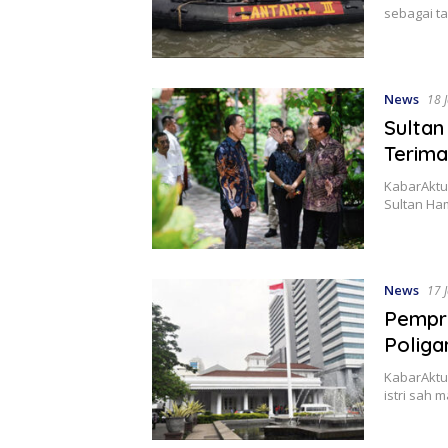
sebagai t
News
18 
Sultan
Terima
KabarAktua
Sultan H
News
17 
Pempro
Poliga
KabarAktu
istri sah