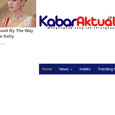
Home
News
Indeks
Trending 