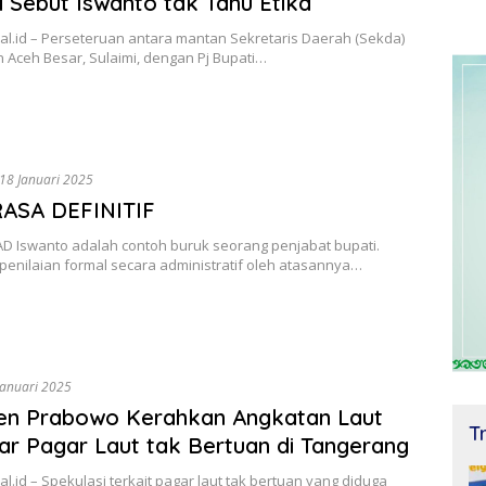
i Sebut Iswanto tak Tahu Etika
al.id – Perseteruan antara mantan Sekretaris Daerah (Sekda)
 Aceh Besar, Sulaimi, dengan Pj Bupati…
18 Januari 2025
RASA DEFINITIF
Iswanto adalah contoh buruk seorang penjabat bupati.
penilaian formal secara administratif oleh atasannya…
Januari 2025
en Prabowo Kerahkan Angkatan Laut
T
r Pagar Laut tak Bertuan di Tangerang
l.id – Spekulasi terkait pagar laut tak bertuan yang diduga