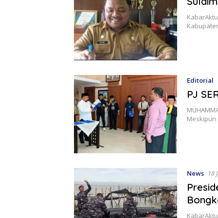
Sulaim
KabarAktu
Kabupaten
Editorial
PJ SE
MUHAMMAD 
Meskipun 
News
18 
Presid
Bongka
KabarAktua