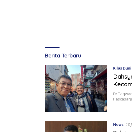
Kabar
Berita Terbaru
Aktual
Kilas Duni
Dahsya
Kecam
Dr Taqwad
Pascasarj
News
18 