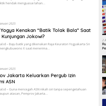
aktik hendak menguasai lahan…
Januari 2025
 Yogya Kenakan “Batik Tolak Bala” Saat
 Kunjungan Jokowi?
2 
Ru
l.id – Baju batik yang dikenakan Raja Keuraton Yogyakarta Sri
Pe
amengkubuwono X saat menerima…
Januari 2025
v Jakarta Keluarkan Pergub Izin
mi ASN
al.id – Guna mencegah ASN nikah siri tanpa sepengetahuan
 maupun atasan, Pemprov Jakarta…