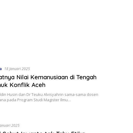
a
18 Januari 2025
tnya Nilai Kemanusiaan di Tengah
uk Konflik Aceh
din Husin dan Dr Teuku Alvisyahrin sama-sama dosen
ana pada Program Studi Magister Ilmu…
Januari 2025