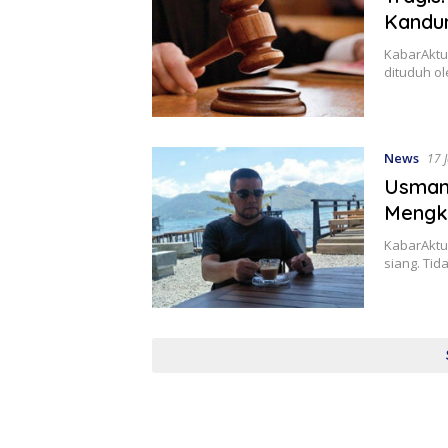
Kandun
KabarAktua
dituduh o
News
17 
Usman 
Mengkr
KabarAktua
siang. Tid