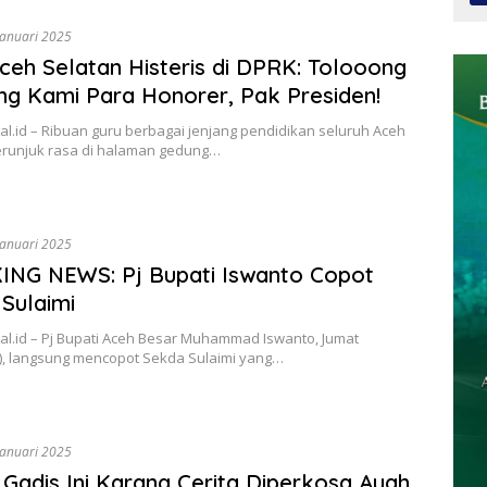
Januari 2025
ceh Selatan Histeris di DPRK: Tolooong
ng Kami Para Honorer, Pak Presiden!
l.id – Ribuan guru berbagai jenjang pendidikan seluruh Aceh
erunjuk rasa di halaman gedung…
Januari 2025
ING NEWS: Pj Bupati Iswanto Copot
Sulaimi
al.id – Pj Bupati Aceh Besar Muhammad Iswanto, Jumat
5), langsung mencopot Sekda Sulaimi yang…
Januari 2025
! Gadis Ini Karang Cerita Diperkosa Ayah