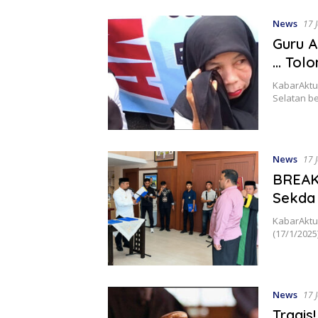
News
17 
Guru A
… Tolo
KabarAktua
Selatan b
News
17 
BREAK
Sekda 
KabarAktu
(17/1/202
News
17 
Tragis