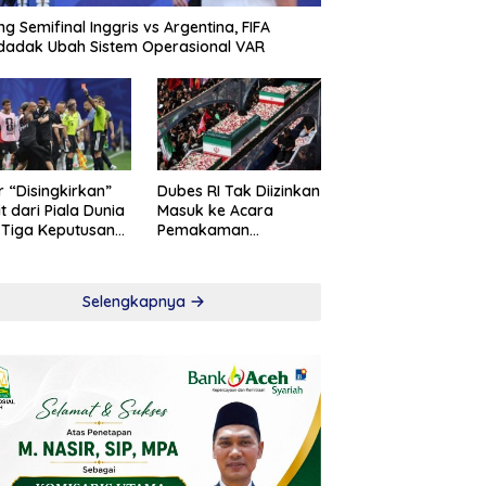
ng Semifinal Inggris vs Argentina, FIFA
adak Ubah Sistem Operasional VAR
r “Disingkirkan”
Dubes RI Tak Diizinkan
t dari Piala Dunia
Masuk ke Acara
 Tiga Keputusan
Pemakaman
roversial
Khamenei
Selengkapnya