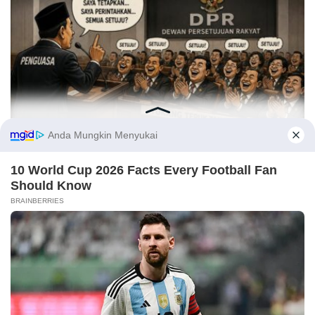
3 Agustus 2026
Ketika DPR Kehilangan Daya Kontrol, Siapa Mengawasi
Kekuasaan?
21 Juli 2026
Tiga Agenda Penentu Masa Depan Aceh
25 Juni 2026
Renja Aceh Besar 2027; Saatnya Berpihak pada Ekonomi
Rakyat