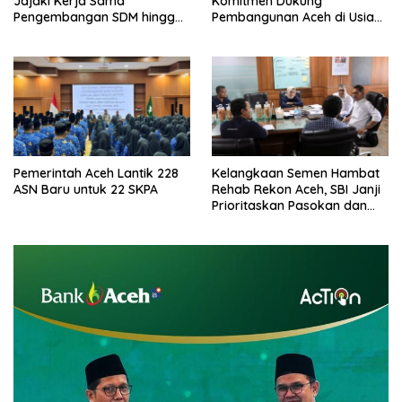
Jajaki Kerja Sama
Komitmen Dukung
Pengembangan SDM hingga
Pembangunan Aceh di Usia
Dukungan Asrama
ke-53
Mahasiswa
Pemerintah Aceh Lantik 228
Kelangkaan Semen Hambat
ASN Baru untuk 22 SKPA
Rehab Rekon Aceh, SBI Janji
Prioritaskan Pasokan dan
Stabilkan Harga