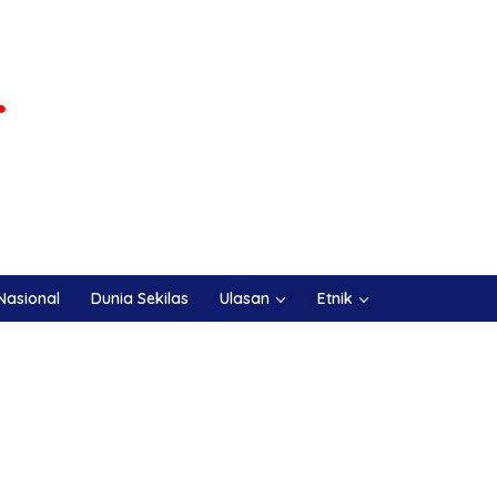
Nasional
Dunia Sekilas
Ulasan
Etnik