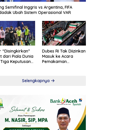
ng Semifinal Inggris vs Argentina, FIFA
adak Ubah Sistem Operasional VAR
r “Disingkirkan”
Dubes RI Tak Diizinkan
t dari Piala Dunia
Masuk ke Acara
 Tiga Keputusan
Pemakaman
roversial
Khamenei
Selengkapnya