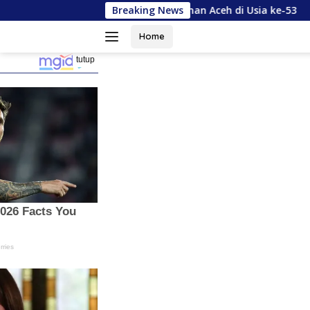
Langsung
Dukung Pembangunan Aceh di Usia ke-53
Breaking News
Pemerintah A
ke
konten
Home
tutup