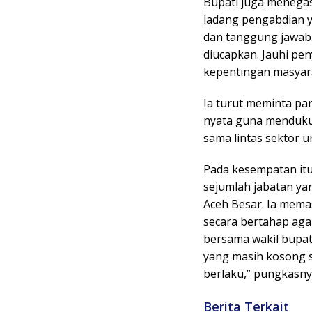
Bupati juga menega
ladang pengabdian ya
dan tanggung jawab.
diucapkan. Jauhi p
kepentingan masyara
Ia turut meminta pa
nyata guna menduku
sama lintas sektor 
Pada kesempatan it
sejumlah jabatan ya
Aceh Besar. Ia mema
secara bertahap agar
bersama wakil bupa
yang masih kosong s
berlaku,” pungkasnya
Berita Terkait