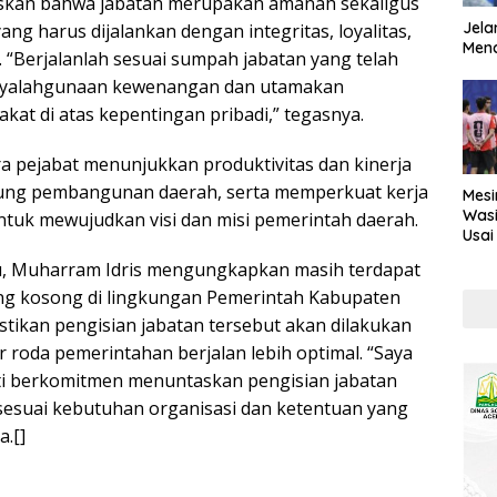
skan bahwa jabatan merupakan amanah sekaligus
Jela
ng harus dijalankan dengan integritas, loyalitas,
Mend
 “Berjalanlah sesuai sumpah jabatan yang telah
enyalahgunaan kewenangan dan utamakan
kat di atas kepentingan pribadi,” tegasnya.
ra pejabat menunjukkan produktivitas dan kinerja
ng pembangunan daerah, serta memperkuat kerja
Mesi
Wasi
untuk mewujudkan visi dan misi pemerintah daerah.
Usai
Kont
u, Muharram Idris mengungkapkan masih terdapat
ng kosong di lingkungan Pemerintah Kabupaten
stikan pengisian jabatan tersebut akan dilakukan
 roda pemerintahan berjalan lebih optimal. “Saya
ti berkomitmen menuntaskan pengisian jabatan
esuai kebutuhan organisasi dan ketentuan yang
.[]