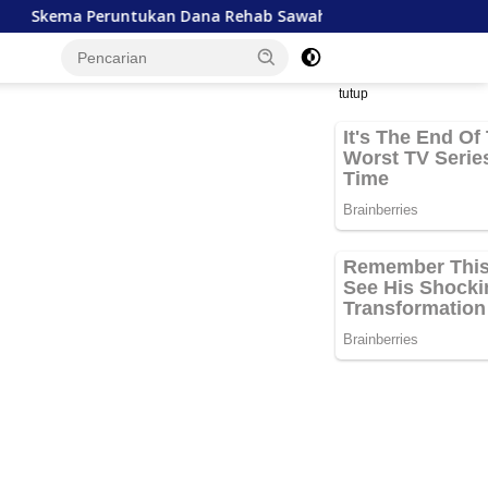
kan Dana Rehab Sawah Korban Bencana
Kelangkaan Se
tutup