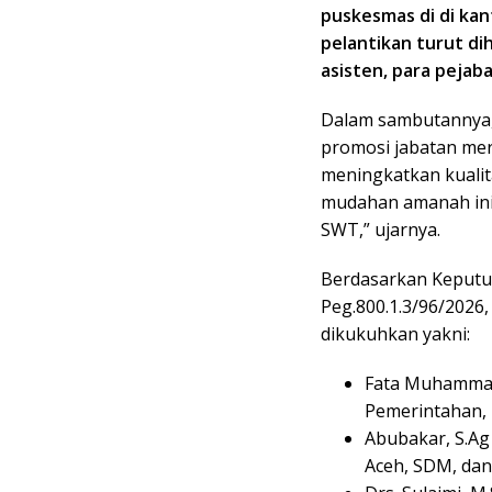
puskesmas di di kant
pelantikan turut dih
asisten, para pejab
Dalam sambutannya,
promosi jabatan mer
meningkatkan kuali
mudahan amanah ini 
SWT,” ujarnya.
Berdasarkan Keputus
Peg.800.1.3/96/2026,
dikukuhkan yakni:
Fata Muhammad,
Pemerintahan, 
Abubakar, S.Ag
Aceh, SDM, dan