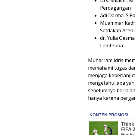
Drs. Sulaimi, M
Perdagangan;
Adi Darma, S.P
Muammar Kadha
Setdakab Aceh 
dr. Yulia Oesm
Lamteuba.
Muharram Idris memi
memahami tugas dan 
menjaga keberlanjut
mengetahui apa yang
sebelumnya berjalan
hanya karena pergan