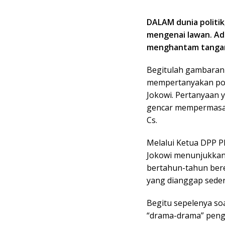
DALAM dunia politik
mengenai lawan. Ada
menghantam tangan 
Begitulah gambaran 
mempertanyakan pole
Jokowi. Pertanyaan 
gencar mempermasal
Cs.
Melalui Ketua DPP PD
Jokowi menunjukkan 
bertahun-tahun bered
yang dianggap sederh
Begitu sepelenya soa
“drama-drama” penga