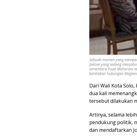
Sebuah momen yang memperl
Jokowi yang sedang menjaba
sementara Puan Maharani terl
keretakan hubungan Megawati
Dari Wali Kota Solo
dua kali memenangka
tersebut dilakukan m
Artinya, selama lebi
pendukung politik, 
dan mendaftarkan Jok