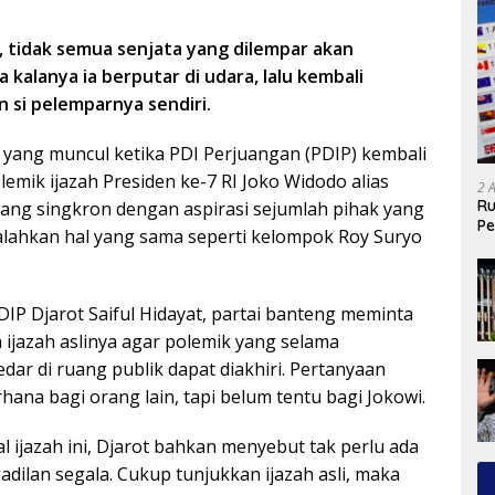
, tidak semua senjata yang dilempar akan
 kalanya ia berputar di udara, lalu kembali
si pelemparnya sendiri.
yang muncul ketika PDI Perjuangan (PDIP) kembali
mik ijazah Presiden ke-7 RI Joko Widodo alias
2 
Ru
yang singkron dengan aspirasi sejumlah pihak yang
Pe
ahkan hal yang sama seperti kelompok Roy Suryo
IP Djarot Saiful Hidayat, partai banteng meminta
ijazah aslinya agar polemik yang selama
ar di ruang publik dapat diakhiri. Pertanyaan
ana bagi orang lain, tapi belum tentu bagi Jokowi.
l ijazah ini, Djarot bahkan menyebut tak perlu ada
dilan segala. Cukup tunjukkan ijazah asli, maka