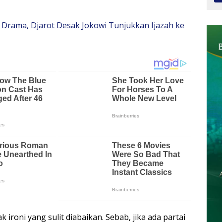
 Drama, Djarot Desak Jokowi Tunjukkan Ijazah ke
k ironi yang sulit diabaikan. Sebab, jika ada partai