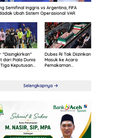
ng Semifinal Inggris vs Argentina, FIFA
adak Ubah Sistem Operasional VAR
r “Disingkirkan”
Dubes RI Tak Diizinkan
t dari Piala Dunia
Masuk ke Acara
 Tiga Keputusan
Pemakaman
roversial
Khamenei
Selengkapnya