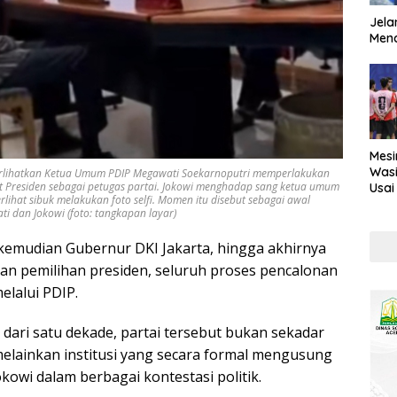
Jela
Mend
Mesi
Wasi
ihatkan Ketua Umum PDIP Megawati Soekarnoputri memperlakukan
t Presiden sebagai petugas partai. Jokowi menghadap sang ketua umum
Usai
ihat sibuk melakukan foto selfi. Momen itu disebut sebagai awal
Kont
 dan Jokowi (foto: tangkapan layar)
, kemudian Gubernur DKI Jakarta, hingga akhirnya
n pemilihan presiden, seluruh proses pencalonan
elalui PDIP.
h dari satu dekade, partai tersebut bukan sekadar
melainkan institusi yang secara formal mengusung
owi dalam berbagai kontestasi politik.