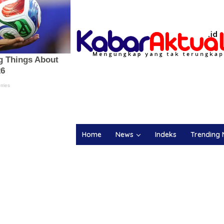
Home
News
Indeks
Trending 