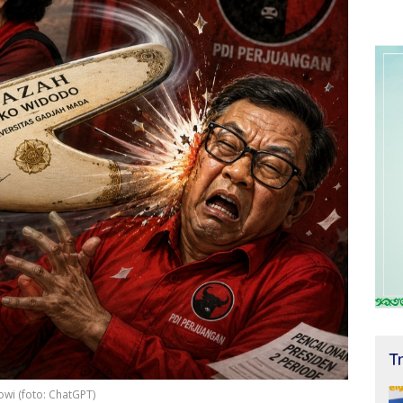
T
owi (foto: ChatGPT)