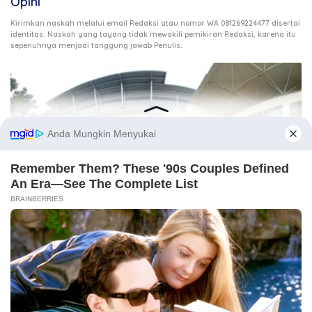
Opini
Kirimkan naskah melalui email Redaksi atau nomor WA 081269224477 disertai
identitas. Naskah yang tayang tidak mewakili pemikiran Redaksi, karena itu
.
sepenuhnya menjadi tanggung jawab Penulis
9 Agustus 2026
Menyelamatkan RSUDZA
3 Agustus 2026
Ketika DPR Kehilangan Daya Kontrol, Siapa Mengawasi
Kekuasaan?