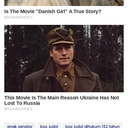
anak senator
bos judol
bos judol dihukum 132 tahun