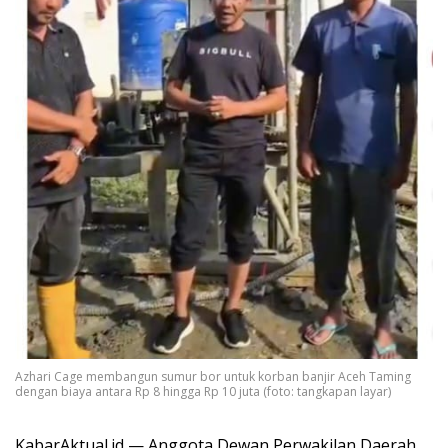
Azhari Cage membangun sumur bor untuk korban banjir Aceh Taming
dengan biaya antara Rp 8 hingga Rp 10 juta (foto: tangkapan layar)
KabarAktual.id — Anggota Dewan Perwakilan Daerah