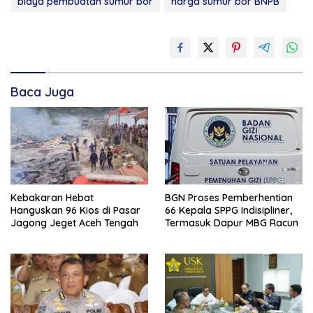
biaya pembuatan sumur bor
harga sumur bor BNPB
Baca Juga
Kebakaran Hebat
BGN Proses Pemberhentian
Hanguskan 96 Kios di Pasar
66 Kepala SPPG Indisipliner,
Jagong Jeget Aceh Tengah
Termasuk Dapur MBG Racun