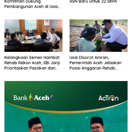
Komitmen Dukung
ASN Baru untuk 22 SKPA
Pembangunan Aceh di Usia
ke-53
Kelangkaan Semen Hambat
Usai Disorot Amran,
Rehab Rekon Aceh, SBI Janji
Pemerintah Aceh Jelaskan
Prioritaskan Pasokan dan
Posisi Anggaran Rehab
Stabilkan Harga
Sawah Rp2,5 Triliun