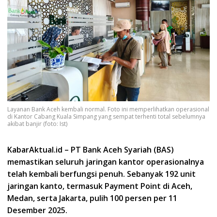
Layanan Bank Aceh kembali normal. Foto ini memperlihatkan operasional
di Kantor Cabang Kuala Simpang yang sempat terhenti total sebelumnya
akibat banjir (foto: Ist)
KabarAktual.id – PT Bank Aceh Syariah (BAS)
memastikan seluruh jaringan kantor operasionalnya
telah kembali berfungsi penuh. Sebanyak 192 unit
jaringan kanto, termasuk Payment Point di Aceh,
Medan, serta Jakarta, pulih 100 persen per 11
Desember 2025.