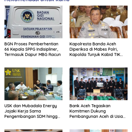
BGN Proses Pemberhentian
Kapolresta Banda Aceh
66 Kepala SPPG Indisipliner,
Diperiksa di Mabes Polri,
Termasuk Dapur MBG Racun
Kapolda Tunjuk Kabid TIK
Jadi Plt
USK dan Mubadala Energy
Bank Aceh Tegaskan
Jajaki Kerja Sama
Komitmen Dukung
Pengembangan SDM hingga
Pembangunan Aceh di Usia
Dukungan Asrama
ke-53
Mahasiswa