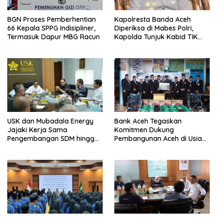
BGN Proses Pemberhentian
Kapolresta Banda Aceh
66 Kepala SPPG Indisipliner,
Diperiksa di Mabes Polri,
Termasuk Dapur MBG Racun
Kapolda Tunjuk Kabid TIK
Jadi Plt
USK dan Mubadala Energy
Bank Aceh Tegaskan
Jajaki Kerja Sama
Komitmen Dukung
Pengembangan SDM hingga
Pembangunan Aceh di Usia
Dukungan Asrama
ke-53
Mahasiswa