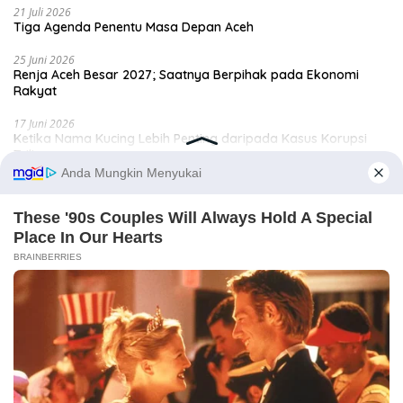
21 Juli 2026
Tiga Agenda Penentu Masa Depan Aceh
25 Juni 2026
Renja Aceh Besar 2027; Saatnya Berpihak pada Ekonomi
Rakyat
17 Juni 2026
Ketika Nama Kucing Lebih Penting daripada Kasus Korupsi
Triliunan
11 Juni 2026
Banda Aceh Jangan Terjebak Pembangunan Simbolik
9 Juni 2026
Tol Sibanceh; Jalan Mulus yang Mematikan Ekonomi Saree
Selengkapnya
Editorial
6 Agustus 2026