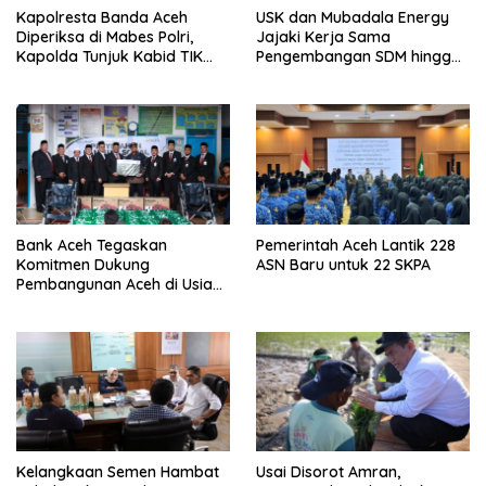
Kapolresta Banda Aceh
USK dan Mubadala Energy
Diperiksa di Mabes Polri,
Jajaki Kerja Sama
Kapolda Tunjuk Kabid TIK
Pengembangan SDM hingga
Jadi Plt
Dukungan Asrama
Mahasiswa
Bank Aceh Tegaskan
Pemerintah Aceh Lantik 228
Komitmen Dukung
ASN Baru untuk 22 SKPA
Pembangunan Aceh di Usia
ke-53
Kelangkaan Semen Hambat
Usai Disorot Amran,