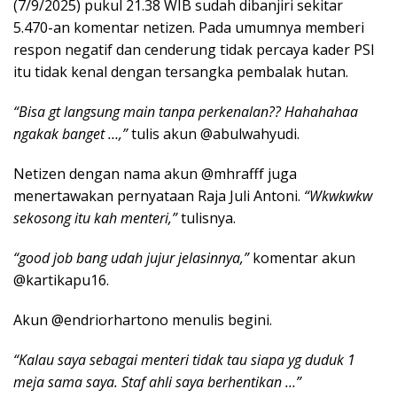
(7/9/2025) pukul 21.38 WIB sudah dibanjiri sekitar
5.470-an komentar netizen. Pada umumnya memberi
respon negatif dan cenderung tidak percaya kader PSI
itu tidak kenal dengan tersangka pembalak hutan.
“Bisa gt langsung main tanpa perkenalan?? Hahahahaa
ngakak banget …,”
tulis akun @abulwahyudi.
Netizen dengan nama akun @mhrafff juga
menertawakan pernyataan Raja Juli Antoni.
“Wkwkwkw
sekosong itu kah menteri,”
tulisnya.
“good job bang udah jujur jelasinnya,”
komentar akun
@kartikapu16.
Akun @endriorhartono menulis begini.
“Kalau saya sebagai menteri tidak tau siapa yg duduk 1
meja sama saya. Staf ahli saya berhentikan …”