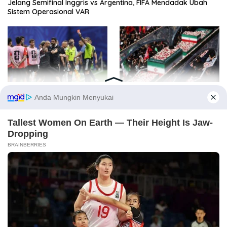
Jelang Semifinal Inggris vs Argentina, FIFA Mendadak Ubah
Sistem Operasional VAR
Mesir “Disingkirkan” Wasit
Dubes RI Tak Diizinkan Masuk
dari Piala Dunia Usai Tiga
ke Acara Pemakaman
Keputusan Kontroversial
Khamenei
Selengkapnya