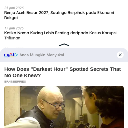
25 Juni 2026
Renja Aceh Besar 2027; Saatnya Berpihak pada Ekonomi
Rakyat
17 Juni 2026
Ketika Nama Kucing Lebih Penting daripada Kasus Korupsi
Triliunan
11 Juni 2026
Banda Aceh Jangan Terjebak Pembangunan Simbolik
9 Juni 2026
Tol Sibanceh; Jalan Mulus yang Mematikan Ekonomi Saree
Selengkapnya
Editorial
6 Agustus 2026
Anda Lancang, Tuan Amran!