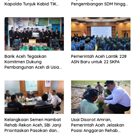
Kapolda Tunjuk Kabid TIK
Pengembangan SDM hingga
Jadi Plt
Dukungan Asrama
Mahasiswa
Bank Aceh Tegaskan
Pemerintah Aceh Lantik 228
Komitmen Dukung
ASN Baru untuk 22 SKPA
Pembangunan Aceh di Usia
ke-53
Kelangkaan Semen Hambat
Usai Disorot Amran,
Rehab Rekon Aceh, SBI Janji
Pemerintah Aceh Jelaskan
Prioritaskan Pasokan dan
Posisi Anggaran Rehab