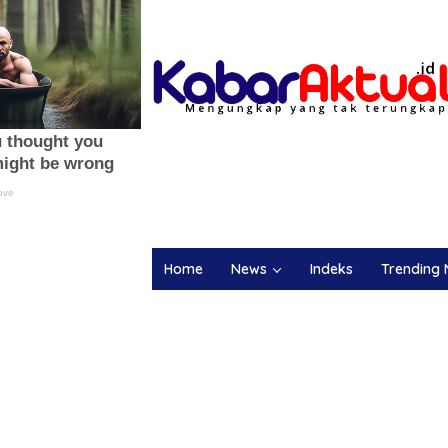
Home
News
Indeks
Trending 