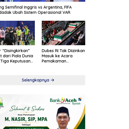
ng Semifinal Inggris vs Argentina, FIFA
adak Ubah Sistem Operasional VAR
r “Disingkirkan”
Dubes RI Tak Diizinkan
t dari Piala Dunia
Masuk ke Acara
 Tiga Keputusan
Pemakaman
roversial
Khamenei
Selengkapnya