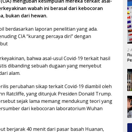
 (CIA) mengubah kesimpulan mereka terkait asal-
berkeyakinan wabah ini berasal dari kebocoran
na, bukan dari hewan.
il berdasarkan laporan penelitian yang ada.
nuding CIA “kurang percaya diri” dengan
but
2 
Ru
rkeyakinan, bahwa asal-usul Covid-19 terkait hasil
Pe
alistis dibanding sebuah dugaan yang menyebut
dari alam.
lis perubahan sikap terkait Covid-19 diambil oleh
ohn Ratcliffe, yang ditunjuk Presiden Donald Trump.
tersebut sejak lama memang mendukung teori yang
bersumber dari kebocoran laboratorium Wuhan
ut berjarak 40 menit dari pasar basah Huanan,