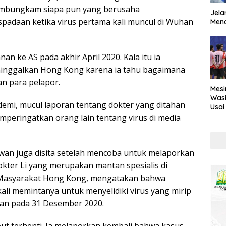
mbungkam siapa pun yang berusaha
Jela
adaan ketika virus pertama kali muncul di Wuhan
Mend
an ke AS pada akhir April 2020. Kala itu ia
ninggalkan Hong Kong karena ia tahu bagaimana
n para pelapor.
Mesi
Wasi
demi, mucul laporan tentang dokter yang ditahan
Usai
Kont
peringatkan orang lain tentang virus di media
an juga disita setelah mencoba untuk melaporkan
okter Li yang merupakan mantan spesialis di
Masyarakat Hong Kong, mengatakan bahwa
ali memintanya untuk menyelidiki virus yang mirip
an pada 31 Desember 2020.
ut terhenti. Ia melaporkan kembali bahwa kasus-