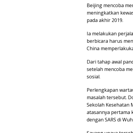
Beijing mencoba me
meningkatkan kewasp
pada akhir 2019.
Ia melakukan perjalan
berbicara harus me
China memperlakuka
Dari tahap awal pan
setelah mencoba mem
sosial.
Perlengkapan wartaw
masalah tersebut. D
Sekolah Kesehatan 
atasannya pertama k
dengan SARS di Wuh
Sayang upaya terseb