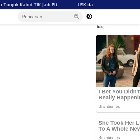
di Plt
USK dan Mubadala Energy Jajaki Kerja Sama 
tutup