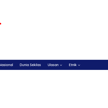
Nasional
Dunia Sekilas
Ulasan
Etnik