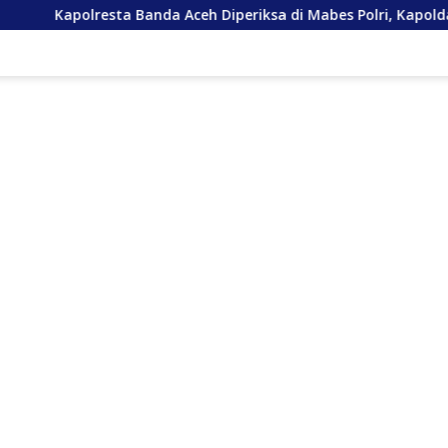
anda Aceh Diperiksa di Mabes Polri, Kapolda Tunjuk Kabid TIK Ja