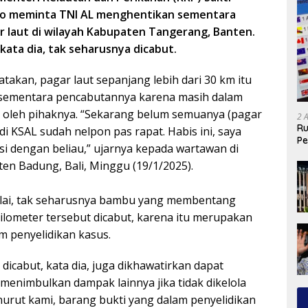
 meminta TNI AL menghentikan sementara
 laut di wilayah Kabupaten Tangerang, Banten.
kata dia, tak seharusnya dicabut.
kan, pagar laut sepanjang lebih dari 30 km itu
 sementara pencabutannya karena masih dalam
i oleh pihaknya. “Sekarang belum semuanya (pagar
2 
Ru
di KSAL sudah nelpon pas rapat. Habis ini, saya
Pe
i dengan beliau,” ujarnya kepada wartawan di
en Badung, Bali, Minggu (19/1/2025).
lai, tak seharusnya bambu yang membentang
ilometer tersebut dicabut, karena itu merupakan
m penyelidikan kasus.
dicabut, kata dia, juga dikhawatirkan dapat
menimbulkan dampak lainnya jika tidak dikelola
urut kami, barang bukti yang dalam penyelidikan