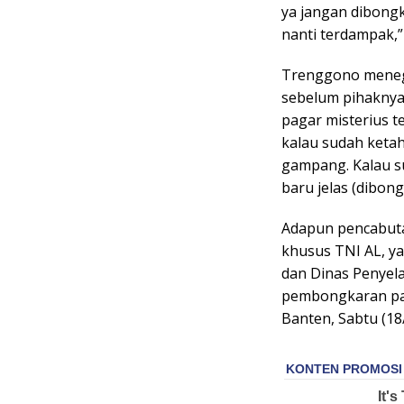
ya jangan dibongk
nanti terdampak,”
Trenggono menega
sebelum pihaknya
pagar misterius t
kalau sudah keta
gampang. Kalau su
baru jelas (dibon
Adapun pencabuta
khusus TNI AL, ya
dan Dinas Penyel
pembongkaran pag
Banten, Sabtu (18