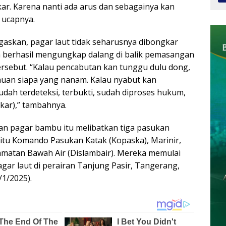
ar. Karena nanti ada arus dan sebagainya kan
 ucapnya.
skan, pagar laut tidak seharusnya dibongkar
 berhasil mengungkap dalang di balik pemasangan
ersebut. “Kalau pencabutan kan tunggu dulu dong,
huan siapa yang nanam. Kalau nyabut kan
dah terdeteksi, terbukti, sudah diproses hukum,
gkar),” tambahnya.
n pagar bambu itu melibatkan tiga pasukan
itu Komando Pasukan Katak (Kopaska), Marinir,
amatan Bawah Air (Dislambair). Mereka memulai
ar laut di perairan Tanjung Pasir, Tangerang,
/1/2025).