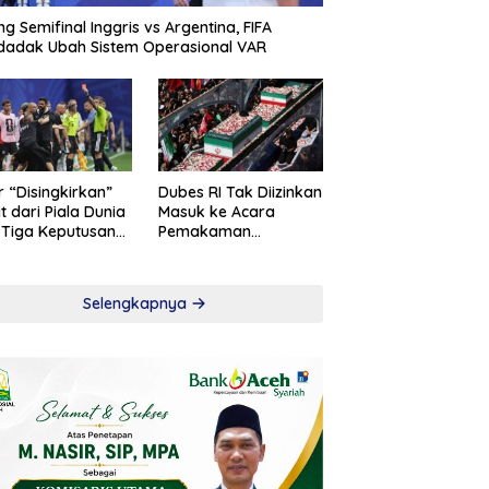
ng Semifinal Inggris vs Argentina, FIFA
adak Ubah Sistem Operasional VAR
r “Disingkirkan”
Dubes RI Tak Diizinkan
t dari Piala Dunia
Masuk ke Acara
 Tiga Keputusan
Pemakaman
roversial
Khamenei
Selengkapnya