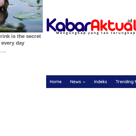
Home
News
Indeks
Trending 