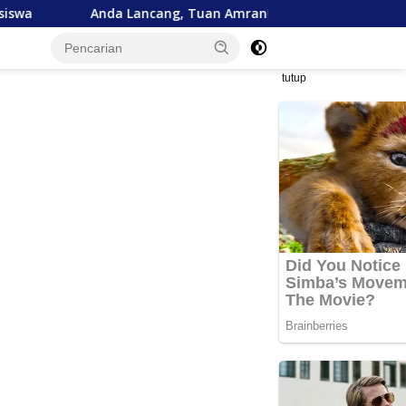
ncang, Tuan Amran!
Bank Aceh Tegaskan Komitmen Du
tutup