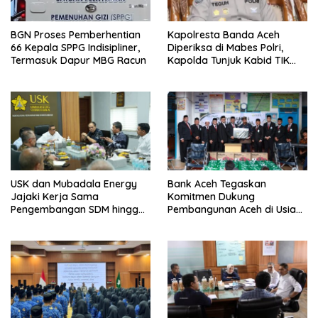
BGN Proses Pemberhentian
Kapolresta Banda Aceh
66 Kepala SPPG Indisipliner,
Diperiksa di Mabes Polri,
Termasuk Dapur MBG Racun
Kapolda Tunjuk Kabid TIK
Jadi Plt
USK dan Mubadala Energy
Bank Aceh Tegaskan
Jajaki Kerja Sama
Komitmen Dukung
Pengembangan SDM hingga
Pembangunan Aceh di Usia
Dukungan Asrama
ke-53
Mahasiswa