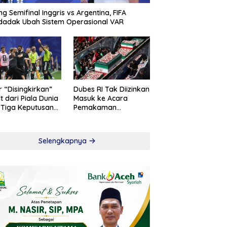
ng Semifinal Inggris vs Argentina, FIFA
adak Ubah Sistem Operasional VAR
r “Disingkirkan”
Dubes RI Tak Diizinkan
t dari Piala Dunia
Masuk ke Acara
 Tiga Keputusan
Pemakaman
roversial
Khamenei
Selengkapnya