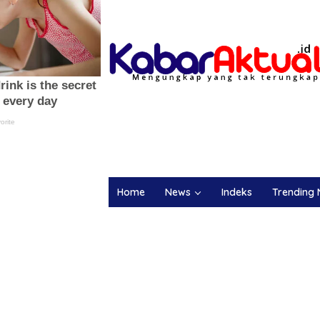
Home
News
Indeks
Trending 