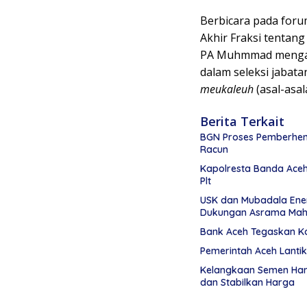
Berbicara pada for
Akhir Fraksi tentang
PA Muhmmad mengata
dalam seleksi jabata
meukaleuh
(asal-asal
Berita Terkait
BGN Proses Pemberhent
Racun
Kapolresta Banda Aceh 
Plt
USK dan Mubadala Ene
Dukungan Asrama Mah
Bank Aceh Tegaskan K
Pemerintah Aceh Lanti
Kelangkaan Semen Hamb
dan Stabilkan Harga