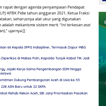
um rapat dengan agenda penyampaian Pendapat
 LPJ APBK Pidie tahun anggaran 2021, Ketua Fraksi
kan, seharusnya alat ukur yang digunakan
n adalah mekanisme sistem merit. “Ini terkesan
asai
an),” ujarnya.[]
ian 66 Kepala SPPG Indisipliner, Termasuk Dapur MBG
Diperiksa di Mabes Polri, Kapolda Tunjuk Kabid TIK Jadi
rgy Jajaki Kerja Sama Pengembangan SDM hingga
asiswa
omitmen Dukung Pembangunan Aceh di Usia ke-53
k 228 ASN Baru untuk 22 SKPA
at Rehab Rekon Aceh, SBI Janji Prioritaskan Pasokan