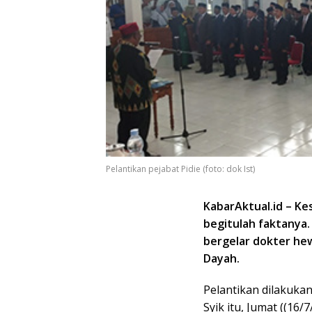
Pelantikan pejabat Pidie (foto: dok Ist)
KabarAktual.id – Ke
begitulah faktanya.
bergelar dokter hew
Dayah.
Pelantikan dilakuka
Syik itu, Jumat ((16