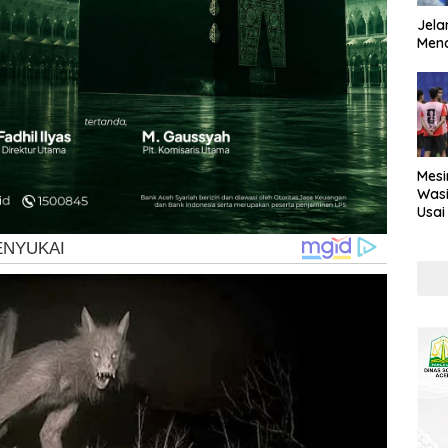
Jela
Mend
Mesi
Wasi
Usai
Kont